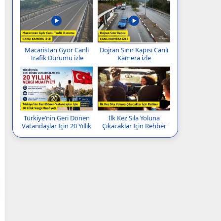
Macaristan Györ Canli
Dojran Sınır Kapısı Canlı
Trafik Durumu izle
Kamera izle
Türkiye’nin Geri Dönen
İlk Kez Sıla Yoluna
Vatandaşlar İçin 20 Yıllık
Çıkacaklar İçin Rehber
Vergi Muafiyeti