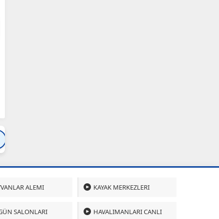
Bartın
Bursa
Çanakkale
Çankırı
Çoru
VANLAR ALEMI
KAYAK MERKEZLERI
GÜN SALONLARI
HAVALIMANLARI CANLI