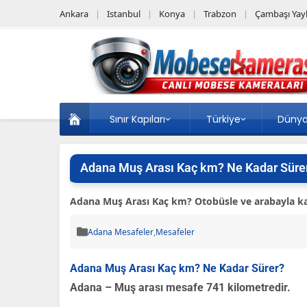
Ankara
Istanbul
Konya
Trabzon
Çambaşı Yayl
Sınır Kapıları
Türkiye
Düny
Adana Muş Arası Kaç km? Ne Kadar Süre
Adana Muş Arası Kaç km? Otobüsle ve arabayla kaç 
Adana Mesafeler
,
Mesafeler
Adana Muş Arası Kaç km? Ne Kadar Sürer?
Adana – Muş arası mesafe 741 kilometredir.