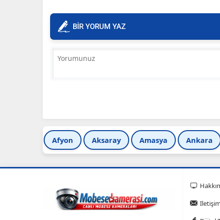
BİR YORUM YAZ
Afyon
Aksaray
Amasya
Ankara
Hakkı
Iletişi