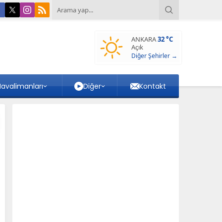
ANKARA
32 °C
Açık
Diğer Şehirler →
avalimanları
Diğer
Kontakt