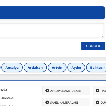
Antalya
Ardahan
Artvin
Aydın
Balıkesir
mızda
AVRUPA KAMERALARI
HAY
m -Kontakt-
SAHIL KAMERALARI
DÜ