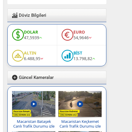
Döviz Bilgileri
DOLAR
EURO
47,5939
54,9646
ALTIN
BİST
6.488,95
13.798,82
Güncel Kameralar
Macaristan Bataşek
Macaristan Keçkemet
Canlı Trafik Durumu izle
Canlı Trafik Durumu izle