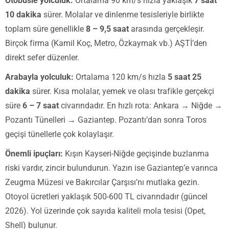
Otobüsle yolculuk:
Ortalama 90 km/s hızla yaklaşık
7 saat
10 dakika
sürer. Molalar ve dinlenme tesisleriyle birlikte
toplam süre genellikle
8 – 9,5 saat
arasında gerçekleşir.
Birçok firma (Kamil Koç, Metro, Özkaymak vb.) AŞTİ’den
direkt sefer düzenler.
Arabayla yolculuk:
Ortalama 120 km/s hızla
5 saat 25
dakika
sürer. Kısa molalar, yemek ve olası trafikle gerçekçi
süre
6 – 7 saat
civarındadır. En hızlı rota: Ankara → Niğde →
Pozantı Tünelleri → Gaziantep. Pozantı’dan sonra Toros
geçişi tünellerle çok kolaylaşır.
Önemli ipuçları:
Kışın Kayseri-Niğde geçişinde buzlanma
riski vardır, zincir bulundurun. Yazın ise Gaziantep’e varınca
Zeugma Müzesi ve Bakırcılar Çarşısı’nı mutlaka gezin.
Otoyol ücretleri yaklaşık 500-600 TL civarındadır (güncel
2026). Yol üzerinde çok sayıda kaliteli mola tesisi (Opet,
Shell) bulunur.