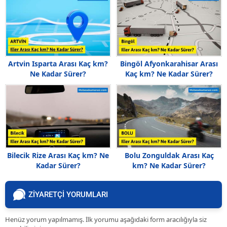
Artvin Isparta Arası Kaç km?
Bingöl Afyonkarahisar Arası
Ne Kadar Sürer?
Kaç km? Ne Kadar Sürer?
Bilecik Rize Arası Kaç km? Ne
Bolu Zonguldak Arası Kaç
Kadar Sürer?
km? Ne Kadar Sürer?
ZİYARETÇİ YORUMLARI
Henüz yorum yapılmamış. İlk yorumu aşağıdaki form aracılığıyla siz