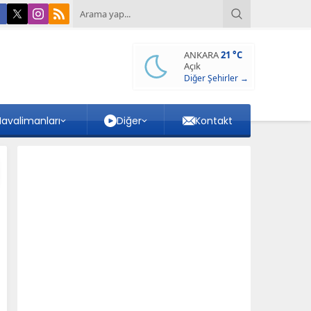
ANKARA
21 °C
Açık
Diğer Şehirler →
avalimanları
Diğer
Kontakt