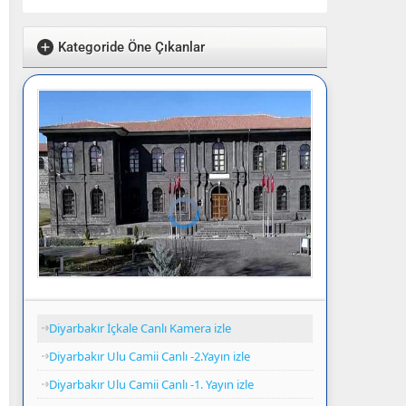
Kategoride Öne Çıkanlar
Diyarbakır İçkale Canlı Kamera izle
Diyarbakır Ulu Camii Canlı -2.Yayın izle
Diyarbakır Ulu Camii Canlı -1. Yayın izle