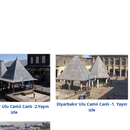
Diyarbakır Ulu Camii Canlı -1. Yayın
 Ulu Camii Canlı -2.Yayın
izle
izle