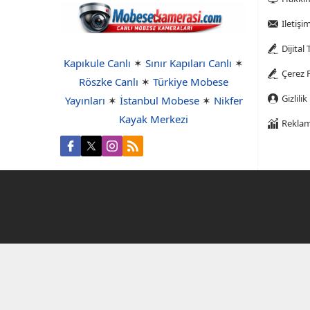
Iletişi
Dijital
Kapıkule Canlı
✶
Sınır Kapıları Canlı
✶
Çerez P
Röszke Canlı
✶
Türkiye Mobese
Gizlilik
Yayınları
✶
İstanbul Mobese
✶
Nikfer
Kayak Merkezi
Reklam