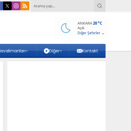
ANKARA
20 °C
Açık
Diğer Şehirler →
avalimanları
Diğer
Kontakt