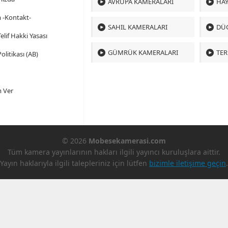
AVRUPA KAMERALARI
HAY
m -Kontakt-
SAHIL KAMERALARI
DÜ
 Telif Hakki Yasası
GÜMRÜK KAMERALARI
TER
olitikası (AB)
 Ver
© 2026
Mobesekamerasi.com
Tüm kamera yayınlarının hakları ilgili yayıncı kuruluşlara aittir.
Yayın haklarıyla ilgili talepleriniz için lütfen
bizimle iletişime geçin
.