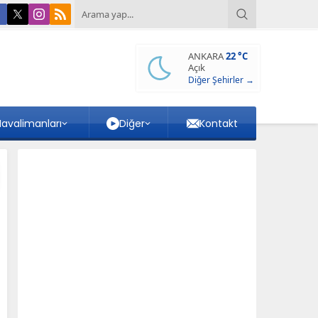
ANKARA
22 °C
Açık
Diğer Şehirler →
avalimanları
Diğer
Kontakt