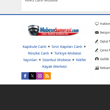
KARS Canlı Mobese
Hakkı
Iletişi
Dijital
Kapıkule Canlı
✶
Sınır Kapıları Canlı
✶
Çerez P
Röszke Canlı
✶
Türkiye Mobese
Gizlilik
Yayınları
✶
İstanbul Mobese
✶
Nikfer
Kayak Merkezi
Reklam