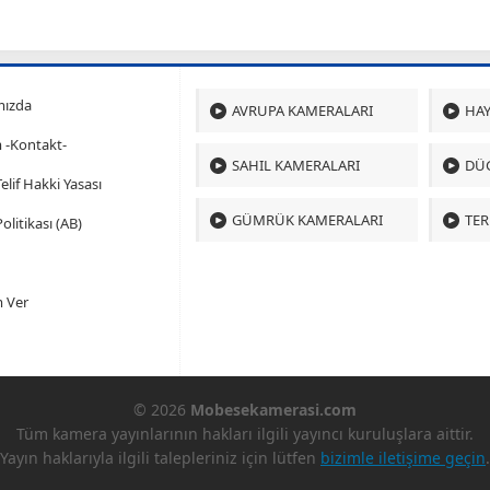
mızda
AVRUPA KAMERALARI
HAY
m -Kontakt-
SAHIL KAMERALARI
DÜ
 Telif Hakki Yasası
GÜMRÜK KAMERALARI
TER
olitikası (AB)
 Ver
© 2026
Mobesekamerasi.com
Tüm kamera yayınlarının hakları ilgili yayıncı kuruluşlara aittir.
Yayın haklarıyla ilgili talepleriniz için lütfen
bizimle iletişime geçin
.