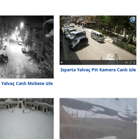
Isparta Yalvaç Ptt Kamera Canlı izle
 Yalvaç Canlı Mobese izle