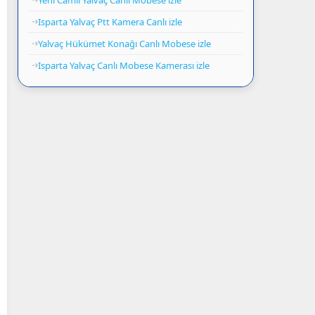
Isparta Yalvaç Ptt Kamera Canlı izle
Yalvaç Hükümet Konağı Canlı Mobese izle
Isparta Yalvaç Canlı Mobese Kamerası izle