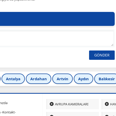
Antalya
Ardahan
Artvin
Aydın
Balıkesir
mızda
AVRUPA KAMERALARI
HAY
m -Kontakt-