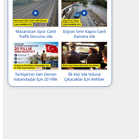
Macaristan Györ Canli
Dojran Sınır Kapısı Canlı
Trafik Durumu izle
Kamera izle
Türkiye’nin Geri Dönen
İlk Kez Sıla Yoluna
Vatandaşlar İçin 20 Yıllık
Çıkacaklar İçin Rehber
Vergi Muafiyeti