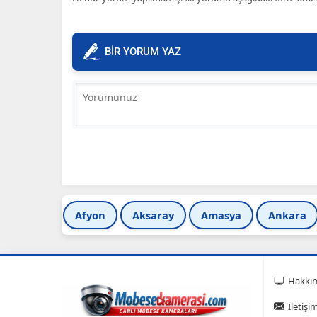
BİR YORUM YAZ
Afyon
Aksaray
Amasya
Ankara
Hakkı
Iletişi