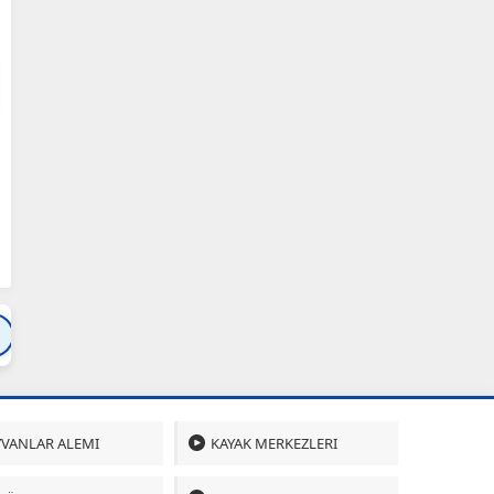
Bartın
Bursa
Çanakkale
Çankırı
Çoru
VANLAR ALEMI
KAYAK MERKEZLERI