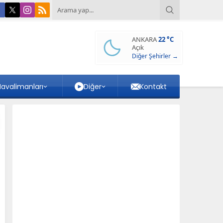
ANKARA
22 °C
Açık
Diğer Şehirler →
avalimanları
Diğer
Kontakt