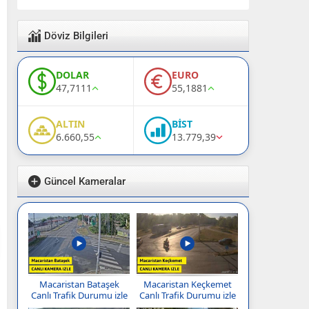
Döviz Bilgileri
DOLAR
EURO
47,7111
55,1881
ALTIN
BİST
6.660,55
13.779,39
Güncel Kameralar
Macaristan Bataşek
Macaristan Keçkemet
Canlı Trafik Durumu izle
Canlı Trafik Durumu izle