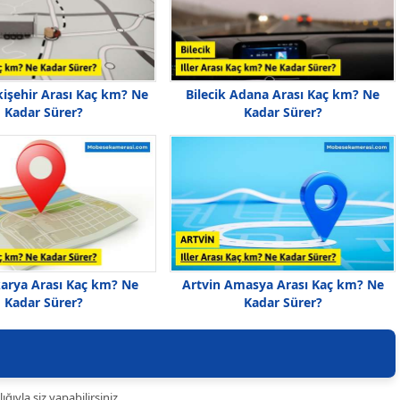
kişehir Arası Kaç km? Ne
Bilecik Adana Arası Kaç km? Ne
Kadar Sürer?
Kadar Sürer?
karya Arası Kaç km? Ne
Artvin Amasya Arası Kaç km? Ne
Kadar Sürer?
Kadar Sürer?
ıyla siz yapabilirsiniz.