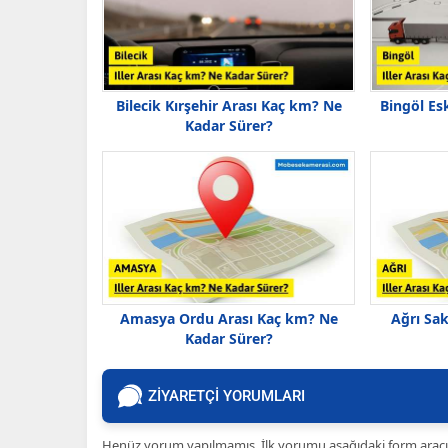
Bilecik Kırşehir Arası Kaç km? Ne
Bingöl Es
Kadar Sürer?
Amasya Ordu Arası Kaç km? Ne
Ağrı Sa
Kadar Sürer?
ZİYARETÇİ YORUMLARI
Henüz yorum yapılmamış. İlk yorumu aşağıdaki form aracılığ