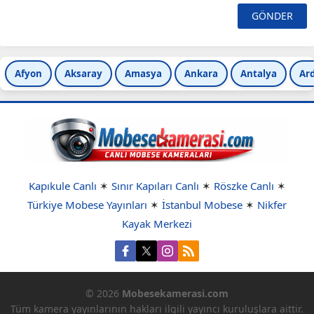
Afyon
Aksaray
Amasya
Ankara
Antalya
Ar
Kapıkule Canlı
✶
Sınır Kapıları Canlı
✶
Röszke Canlı
✶
Türkiye Mobese Yayınları
✶
İstanbul Mobese
✶
Nikfer
Kayak Merkezi
© 2026
Mobesekamerasi.com
Tüm kamera yayınlarının hakları ilgili yayıncı kuruluşlara aittir.