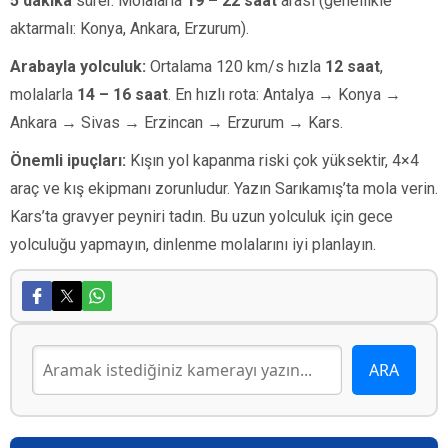
5 dakika
sürer. Molalarla
19 – 22 saat
arası (genellikle
aktarmalı: Konya, Ankara, Erzurum).
Arabayla yolculuk:
Ortalama 120 km/s hızla
12 saat
,
molalarla
14 – 16 saat
. En hızlı rota: Antalya → Konya →
Ankara → Sivas → Erzincan → Erzurum → Kars.
Önemli ipuçları:
Kışın yol kapanma riski çok yüksektir, 4×4
araç ve kış ekipmanı zorunludur. Yazın Sarıkamış’ta mola verin.
Kars’ta gravyer peyniri tadın. Bu uzun yolculuk için gece
yolculuğu yapmayın, dinlenme molalarını iyi planlayın.