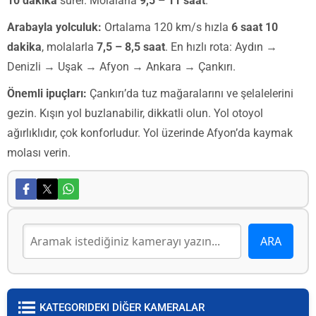
10 dakika
sürer. Molalarla
9,5 – 11 saat
.
Arabayla yolculuk:
Ortalama 120 km/s hızla
6 saat 10
dakika
, molalarla
7,5 – 8,5 saat
. En hızlı rota: Aydın →
Denizli → Uşak → Afyon → Ankara → Çankırı.
Önemli ipuçları:
Çankırı’da tuz mağaralarını ve şelalelerini
gezin. Kışın yol buzlanabilir, dikkatli olun. Yol otoyol
ağırlıklıdır, çok konforludur. Yol üzerinde Afyon’da kaymak
molası verin.
KATEGORIDEKI DİĞER KAMERALAR