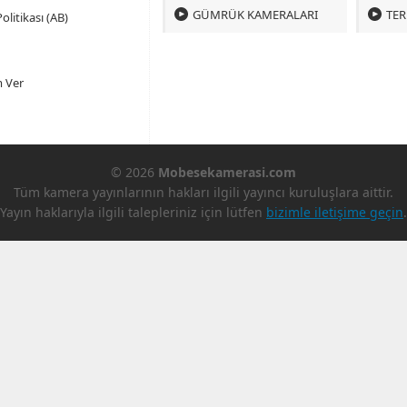
GÜMRÜK KAMERALARI
TER
olitikası (AB)
 Ver
© 2026
Mobesekamerasi.com
Tüm kamera yayınlarının hakları ilgili yayıncı kuruluşlara aittir.
Yayın haklarıyla ilgili talepleriniz için lütfen
bizimle iletişime geçin
.