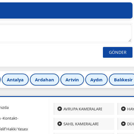
Antalya
Ardahan
Artvin
Aydın
Balıkesir
mızda
AVRUPA KAMERALARI
HAY
m -Kontakt-
SAHIL KAMERALARI
DÜ
 Telif Hakki Yasası