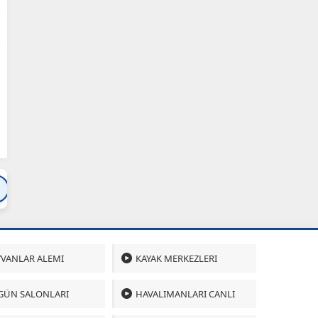
Bartın
Bursa
Çanakkale
Çankırı
Çoru
VANLAR ALEMI
KAYAK MERKEZLERI
GÜN SALONLARI
HAVALIMANLARI CANLI