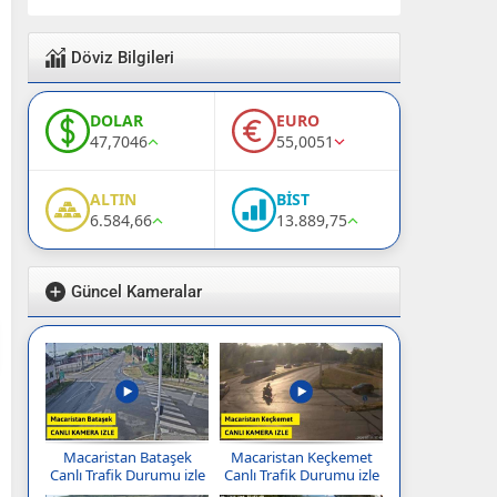
Döviz Bilgileri
DOLAR
EURO
47,7046
55,0051
ALTIN
BİST
6.584,66
13.889,75
Güncel Kameralar
Macaristan Bataşek
Macaristan Keçkemet
Canlı Trafik Durumu izle
Canlı Trafik Durumu izle