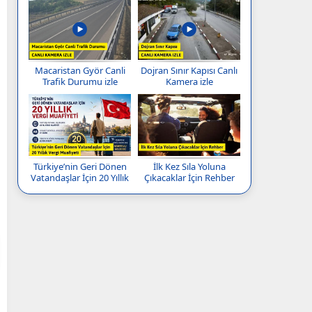
Macaristan Györ Canli
Dojran Sınır Kapısı Canlı
Trafik Durumu izle
Kamera izle
Türkiye’nin Geri Dönen
İlk Kez Sıla Yoluna
Vatandaşlar İçin 20 Yıllık
Çıkacaklar İçin Rehber
Vergi Muafiyeti