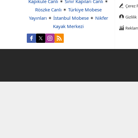
Kapıkule Canlı
✶
Sınır Kapıları Canlı
✶
Çerez P
Röszke Canlı
✶
Türkiye Mobese
Gizlilik
Yayınları
✶
İstanbul Mobese
✶
Nikfer
Kayak Merkezi
Reklam