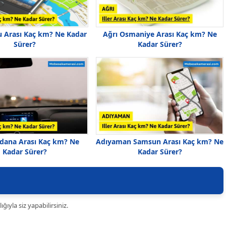
 Arası Kaç km? Ne Kadar
Ağrı Osmaniye Arası Kaç km? Ne
Sürer?
Kadar Sürer?
Adana Arası Kaç km? Ne
Adıyaman Samsun Arası Kaç km? Ne
Kadar Sürer?
Kadar Sürer?
ıyla siz yapabilirsiniz.