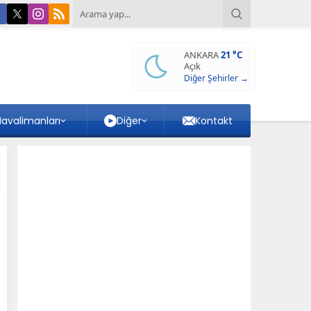
ANKARA
21 °C
Açık
Diğer Şehirler →
avalimanları
Diğer
Kontakt