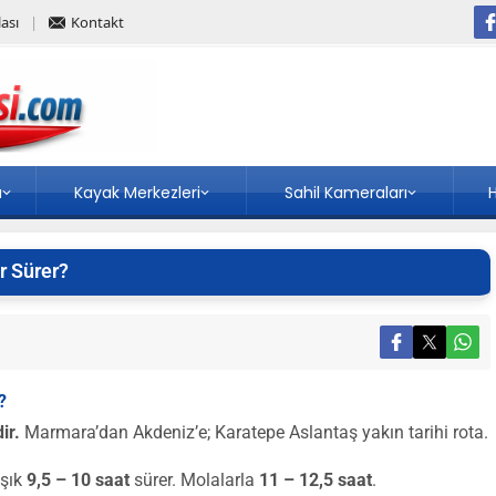
ası
Kontakt
a
Kayak Merkezleri
Sahil Kameraları
H
r Sürer?
?
ir.
Marmara’dan Akdeniz’e; Karatepe Aslantaş yakın tarihi rota.
aşık
9,5 – 10 saat
sürer. Molalarla
11 – 12,5 saat
.