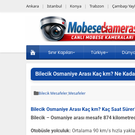
Ankara
Istanbul
Konya
Trabzon
Çambaşı Yayl
Sınır Kapıları
Türkiye
Düny
Bilecik Osmaniye Arası Kaç km? Ne Kada
Bilecik Mesafeler
,
Mesafeler
Bilecik Osmaniye Arası Kaç km? Kaç Saat Sürer
Bilecik – Osmaniye arası mesafe 874 kilometred
Otobüsle yolculuk:
Ortalama 90 km/s hızla yakl