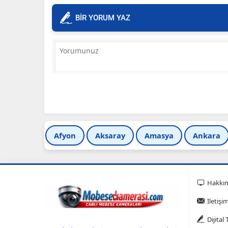
BİR YORUM YAZ
Afyon
Aksaray
Amasya
Ankara
Hakkı
Iletişi
Dijital