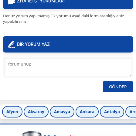
ZİYARETÇİ YORUMLARI
Henüz yorum yapılmamış. İlk yorumu aşağıdaki form aracılığıyla siz
yapabilirsiniz.
BİR YORUM YAZ
Afyon
Aksaray
Amasya
Ankara
Antalya
Ar