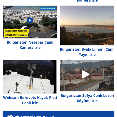
Kamera izle
Bulgaristan Nesebar Canlı
Kamera izle
Bulgaristan Byala Limanı Canlı
Yayın izle
Bulgaristan Sofya Canlı Lozen
Webcam Borovets Kayak Pisti
Köyünü izle
Canlı izle