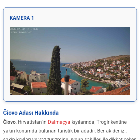
KAMERA 1
Čiovo Adası Hakkında
Čiovo
, Hırvatistan’ın
Dalmaçya
kıyılarında, Trogir kentine
yakın konumda bulunan turistik bir adadır. Berrak denizi,
sakin koyları ve yaz turizmine uygun sahilleri ile dikkat çeken