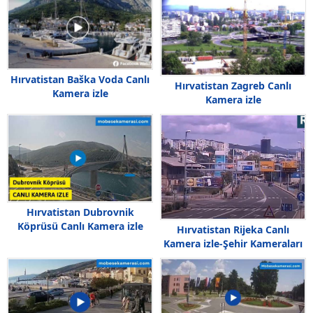
Hırvatistan Baška Voda Canlı
Hırvatistan Zagreb Canlı
Kamera izle
Kamera izle
Hırvatistan Dubrovnik
Köprüsü Canlı Kamera izle
Hırvatistan Rijeka Canlı
Kamera izle-Şehir Kameraları