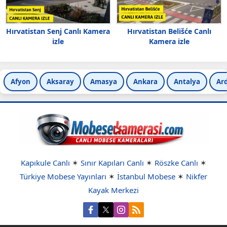
Hırvatistan Senj Canlı Kamera
Hırvatistan Belišće Canlı
izle
Kamera izle
Afyon
Aksaray
Amasya
Ankara
Antalya
Ar
Kapıkule Canlı
✶
Sınır Kapıları Canlı
✶
Röszke Canlı
✶
Türkiye Mobese Yayınları
✶
İstanbul Mobese
✶
Nikfer
Kayak Merkezi