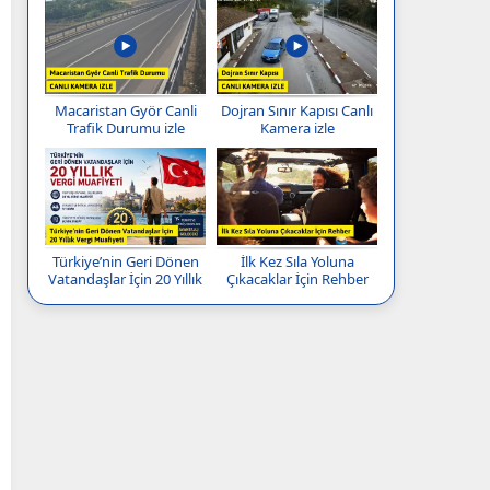
Macaristan Györ Canli
Dojran Sınır Kapısı Canlı
Trafik Durumu izle
Kamera izle
Türkiye’nin Geri Dönen
İlk Kez Sıla Yoluna
Vatandaşlar İçin 20 Yıllık
Çıkacaklar İçin Rehber
Vergi Muafiyeti