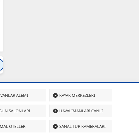
Bartın
Bursa
Çanakkale
Çankırı
Çoru
VANLAR ALEMI
KAYAK MERKEZLERI
GÜN SALONLARI
HAVALIMANLARI CANLI
MAL OTELLER
SANAL TUR KAMERALARI