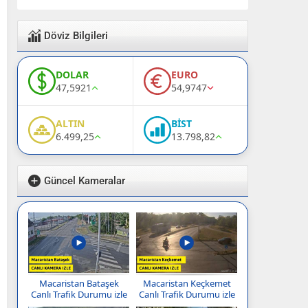
Döviz Bilgileri
DOLAR
EURO
47,5921
54,9747
ALTIN
BİST
6.499,25
13.798,82
Güncel Kameralar
Macaristan Bataşek
Macaristan Keçkemet
Canlı Trafik Durumu izle
Canlı Trafik Durumu izle