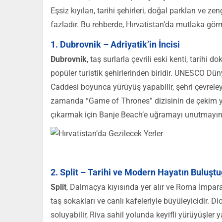
Eşsiz kıyıları, tarihi şehirleri, doğal parkları ve ze
fazladır. Bu rehberde, Hırvatistan’da mutlaka görme
1. Dubrovnik – Adriyatik’in İncisi
Dubrovnik
, taş surlarla çevrili eski kenti, tarihi
popüler turistik şehirlerinden biridir. UNESCO Dü
Caddesi boyunca yürüyüş yapabilir, şehri çevrele
zamanda “Game of Thrones” dizisinin de çekim yer
çıkarmak için Banje Beach’e uğramayı unutmayın
2. Split – Tarihi ve Modern Hayatın Buluşt
Split
, Dalmaçya kıyısında yer alır ve Roma İmparat
taş sokakları ve canlı kafeleriyle büyüleyicidir. D
soluyabilir, Riva sahil yolunda keyifli yürüyüşler 