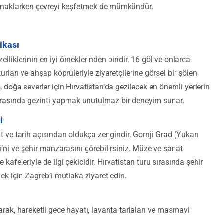
 konaklarken çevreyi keşfetmek de mümkündür.
rikası
zelliklerinin en iyi örneklerinden biridir. 16 göl ve onlarca
rları ve ahşap köprüleriyle ziyaretçilerine görsel bir şölen
, doğa severler için Hırvatistan’da gezilecek en önemli yerlerin
r arasında gezinti yapmak unutulmaz bir deneyim sunar.
i
nat ve tarih açısından oldukça zengindir. Gornji Grad (Yukarı
esi’ni ve şehir manzarasını görebilirsiniz. Müze ve sanat
kafeleriyle de ilgi çekicidir. Hırvatistan turu sırasında şehir
ek için Zagreb’i mutlaka ziyaret edin.
larak, hareketli gece hayatı, lavanta tarlaları ve masmavi