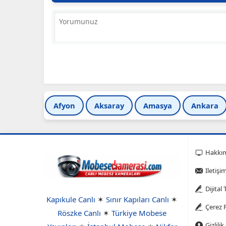
Afyon
Aksaray
Amasya
Ankara
Hakkı
Iletişi
Dijital
Kapıkule Canlı
✶
Sınır Kapıları Canlı
✶
Çerez P
Röszke Canlı
✶
Türkiye Mobese
Gizlilik