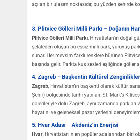
açılan bir ulaşım noktasıdır, bu yüzden şehirde
3. Plitvice Gölleri Milli Parkı – Doğanın Ha
Plitvice Gölleri Milli Parkı
, Hırvatistan’ın doğal gü
şelaleden oluşan bu eşsiz milli park, yürüyüş parku
sunar. Her mevsim farklı renklere bürünen Plitvice
başında gelir. Parkta kuş sesleri eşliğinde gölle
4. Zagreb – Başkentin Kültürel Zenginlikler
Zagreb
, Hırvatistan’ın başkenti olarak kültür, sa
Şehir) bölgesinde tarihi yapıları, St. Mark’s Kilis
galerileriyle dolu Zagreb, aynı zamanda parkları ve 
hayatını ve geleneksel pazar yerlerini deneyimlem
5. Hvar Adası – Akdeniz’in Enerjisi
Hvar
, Hırvatistan’ın en popüler adalarından biri o