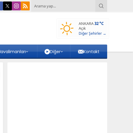
ANKARA
32 °C
Açık
Diğer Şehirler →
avalimanları
Diğer
Kontakt