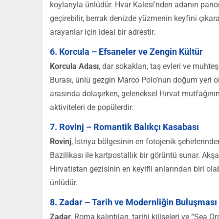
koylarıyla ünlüdür. Hvar Kalesi’nden adanın pan
geçirebilir, berrak denizde yüzmenin keyfini çıkara
arayanlar için ideal bir adrestir.
6. Korcula – Efsaneler ve Zengin Kültür
Korcula Adası
, dar sokakları, taş evleri ve muhte
Burası, ünlü gezgin Marco Polo’nun doğum yeri oldu
arasında dolaşırken, geleneksel Hırvat mutfağının le
aktiviteleri de popülerdir.
7. Rovinj – Romantik Balıkçı Kasabası
Rovinj
, İstriya bölgesinin en fotojenik şehirlerind
Bazilikası ile kartpostallık bir görüntü sunar. A
Hırvatistan gezisinin en keyifli anlarından biri olab
ünlüdür.
8. Zadar – Tarih ve Modernliğin Buluşması
Zadar
, Roma kalıntıları, tarihi kiliseleri ve “Sea