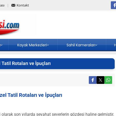
ası
Kontakt
a
Kayak Merkezleri
Sahil Kameraları
H
Tatil Rotaları ve İpuçları
l Tatil Rotaları ve İpuçları
i olarak son yıllarda seyahat severlerin gözdesi haline gelmiştir.