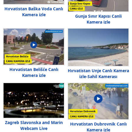
Hırvatistan Baška Voda Canlı
Kamera izle
Gunja Sınır Kapısı Canli
Kamera izle
Hırvatistan Belišće Canlı
Hırvatistan Unje Canlı Kamera
Kamera izle
izle-Sahil Kamerası
Zagreb Slavonska and Marin
Hırvatistan Dubrovnik Canlı
Webcam Live
Kamera izle