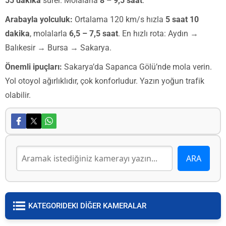
55 dakika
sürer. Molalarla
8 – 9,5 saat
.
Arabayla yolculuk:
Ortalama 120 km/s hızla
5 saat 10
dakika
, molalarla
6,5 – 7,5 saat
. En hızlı rota: Aydın →
Balıkesir → Bursa → Sakarya.
Önemli ipuçları:
Sakarya’da Sapanca Gölü’nde mola verin.
Yol otoyol ağırlıklıdır, çok konforludur. Yazın yoğun trafik
olabilir.
KATEGORIDEKI DİĞER KAMERALAR