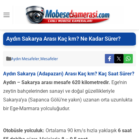
Aydın Sakarya Arası Kaç km? Ne Kadar Sürer?
Aydın Mesafeler
,
Mesafeler
Aydın Sakarya (Adapazarı) Arası Kaç km? Kaç Saat Sürer?
Aydın – Sakarya arası mesafe 620 kilometredir.
Ege’nin
zeytin bahçelerinden sanayi ve doğal güzellikleriyle
Sakarya’ya (Sapanca Gölü’ne yakın) uzanan orta uzunlukta
bir Ege-Marmara yolculuğudur.
Otobüsle yolculuk:
Ortalama 90 km/s hızla yaklaşık
6 saat