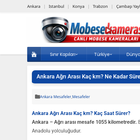
Ankara
Istanbul
Konya
Trabzon
Çambaşı Yayl
Sınır Kapıları
Türkiye
Düny
Ankara Ağrı Arası Kaç km? Ne Kadar Sür
Ankara Mesafeler
,
Mesafeler
Ankara Ağrı Arası Kaç km? Kaç Saat Sürer?
Ankara – Ağrı arası mesafe 1055 kilometredir.
B
Anadolu yolculuğudur.