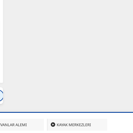
Bartın
Bursa
Çanakkale
Çankırı
Çoru
VANLAR ALEMI
KAYAK MERKEZLERI