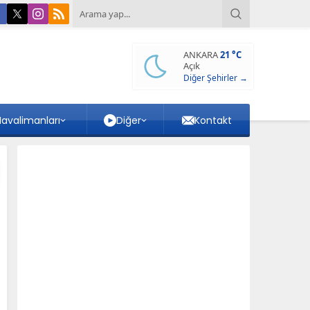
ANKARA
21 °C
Açık
Diğer Şehirler →
avalimanları
Diğer
Kontakt