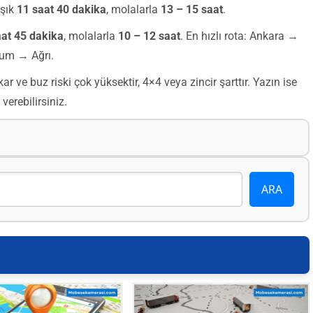
aşık
11 saat 40 dakika
, molalarla
13 – 15 saat
.
aat 45 dakika
, molalarla
10 – 12 saat
. En hızlı rota: Ankara →
rum → Ağrı.
r ve buz riski çok yüksektir, 4×4 veya zincir şarttır. Yazın ise
erebilirsiniz.