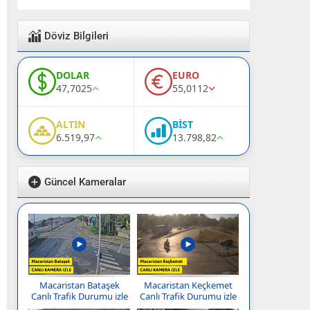
Döviz Bilgileri
DOLAR
EURO
47,7025
55,0112
ALTIN
BİST
6.519,97
13.798,82
Güncel Kameralar
Macaristan Bataşek
Macaristan Keçkemet
Canlı Trafik Durumu izle
Canlı Trafik Durumu izle