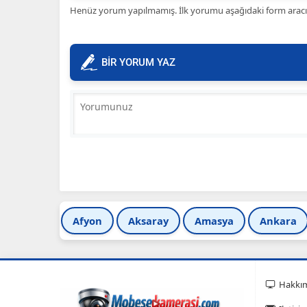
Henüz yorum yapılmamış. İlk yorumu aşağıdaki form aracılığ
BİR YORUM YAZ
Afyon
Aksaray
Amasya
Ankara
Hakkı