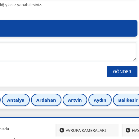
ıyla siz yapabilirsiniz.
Antalya
Ardahan
Artvin
Aydın
Balıkesir
mızda
AVRUPA KAMERALARI
HAY