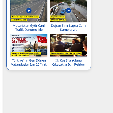
Macaristan Györ Canli
Dojran Sınır Kapısı Canlı
Trafik Durumu izle
Kamera izle
Türkiye’nin Geri Dönen
İlk Kez Sıla Yoluna
Vatandaşlar İçin 20 Yıllık
Çıkacaklar İçin Rehber
Vergi Muafiyeti