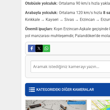
Otobüsle yolculuk:
Ortalama 90 km/s hızla yakl
Arabayla yolculuk:
Ortalama 120 km/s hızla
8 s
Kırıkkale → Kayseri → Sivas → Erzincan → Erzu
Önemli ipuçları:
Kışın Erzincan-Aşkale geçişinde ka
yol manzarası muhteşemdir, Palandöken’de mola v
KATEGORIDEKI DİĞER KAMERALAR