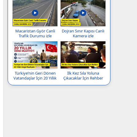
Macaristan Györ Canli
Dojran Sınır Kapısı Canlı
Trafik Durumu izle
Kamera izle
Türkiye’nin Geri Dönen
İlk Kez Sıla Yoluna
Vatandaşlar İçin 20 Yıllık
Çıkacaklar İçin Rehber
Vergi Muafiyeti