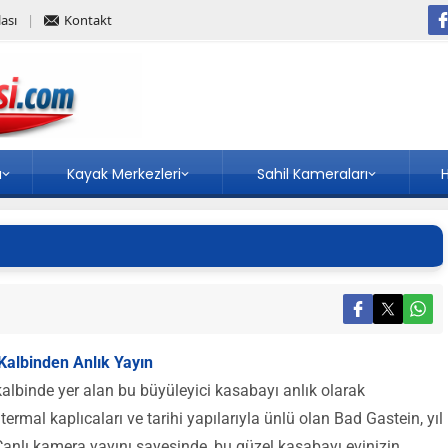
ası
Kontakt
a
Kayak Merkezleri
Sahil Kameraları
H
Kalbinden Anlık Yayın
 kalbinde yer alan bu büyüleyici kasabayı anlık olarak
rmal kaplıcaları ve tarihi yapılarıyla ünlü olan Bad Gastein, yıl
Canlı kamera yayını sayesinde, bu güzel kasabayı evinizin