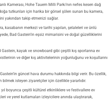
anlı Kamerası, Hohe Tauern Milli Parkı’nın nefes kesen dağ
doğa tutkunları için harika bir görsel şölen sunan bu kamera,
ini yakından takip etmenizi sağlar.
a, kasabanın merkezi ve tarihi yapıları, şelaleleri ve ünlü
ayede, Bad Gastein’in eşsiz mimarisini ve doğal güzelliklerini
d Gastein, kayak ve snowboard gibi çeşitli kış sporlarına ev
istlerinin ve diğer kış aktivitelerinin yoğunluğunu ve koşullarını
 Gastein’in güncel hava durumu hakkında bilgi verir. Bu özellik,
bilmek isteyen ziyaretçiler için özellikle yararlıdır.
 yıl boyunca çeşitli kültürel etkinliklere ve festivallere ev
leri ve yerel kutlamaları izleyicilere anında ulaştırarak,