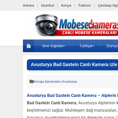
Ankara
Istanbul
Konya
Trabzon
Çambaşı Yayl
Sınır Kapıları
Türkiye
Düny
Avusturya Bad Gastein Canlı Kamera izle
Avrupa Kameraları
,
Avusturya
Avusturya Bad Gastein Canlı Kamera – Alplerin 
Bad Gastein Canlı Kamera
, Avusturya Alplerinin
keşfetmenizi sağlar. Muhteşem dağ manzaraları, te
boyunca ziyaretçilerine eşsiz bir deneyim sunar. 