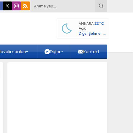
ANKARA
22 °C
Açık
Diğer Şehirler →
avalimanları
Diğer
Kontakt