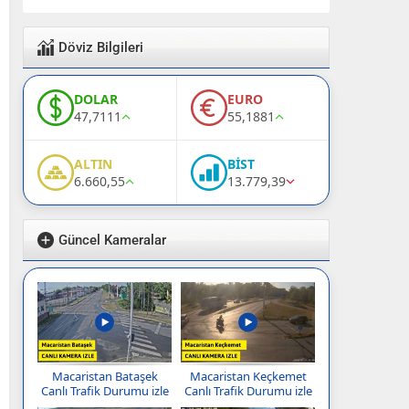
Döviz Bilgileri
DOLAR
EURO
47,7111
55,1881
ALTIN
BİST
6.660,55
13.779,39
Güncel Kameralar
Macaristan Bataşek
Macaristan Keçkemet
Canlı Trafik Durumu izle
Canlı Trafik Durumu izle