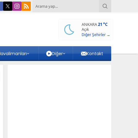
ANKARA
21 °C
Açık
Diğer Şehirler →
avalimanları
Diğer
Kontakt