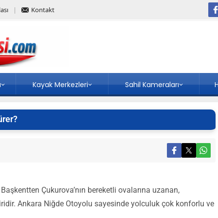
ası
Kontakt
a
Kayak Merkezleri
Sahil Kameraları
H
ürer?
Başkentten Çukurova’nın bereketli ovalarına uzanan,
biridir. Ankara Niğde Otoyolu sayesinde yolculuk çok konforlu ve