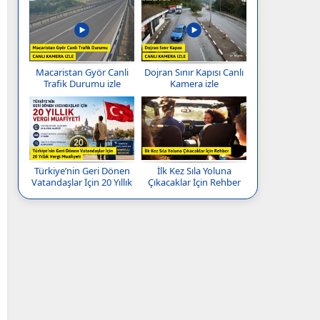
Macaristan Györ Canli
Dojran Sınır Kapısı Canlı
Trafik Durumu izle
Kamera izle
Türkiye’nin Geri Dönen
İlk Kez Sıla Yoluna
Vatandaşlar İçin 20 Yıllık
Çıkacaklar İçin Rehber
Vergi Muafiyeti