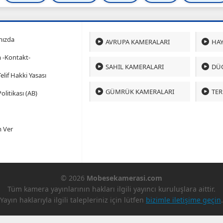
mızda
AVRUPA KAMERALARI
HAY
m -Kontakt-
SAHIL KAMERALARI
DÜ
 Telif Hakki Yasası
GÜMRÜK KAMERALARI
TER
olitikası (AB)
 Ver
© 2026
Mobesekamerasi.com
Tüm kamera yayınlarının hakları ilgili yayıncı kuruluşlara aittir.
Yayın haklarıyla ilgili talepleriniz için lütfen
bizimle iletişime geçin
.