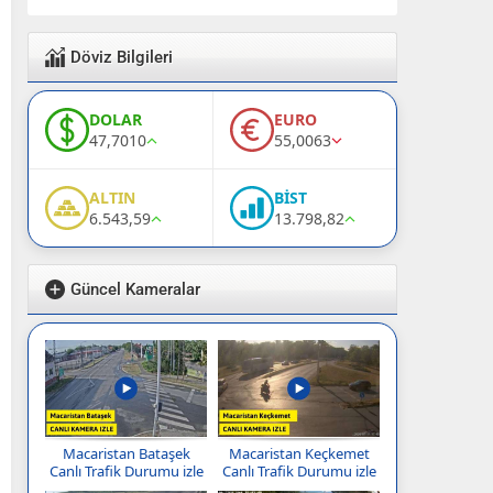
Döviz Bilgileri
DOLAR
EURO
47,7010
55,0063
ALTIN
BİST
6.543,59
13.798,82
Güncel Kameralar
Macaristan Bataşek
Macaristan Keçkemet
Canlı Trafik Durumu izle
Canlı Trafik Durumu izle