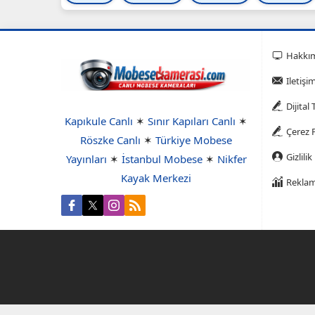
Hakkı
Iletişi
Dijital
Kapıkule Canlı
✶
Sınır Kapıları Canlı
✶
Çerez P
Röszke Canlı
✶
Türkiye Mobese
Gizlilik
Yayınları
✶
İstanbul Mobese
✶
Nikfer
Kayak Merkezi
Reklam