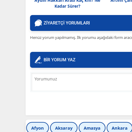
Aydın Hakkari Arası Kaç km? Ne
Artvin Ça
Kadar Sürer?
ZİYARETÇİ YORUMLARI
Henüz yorum yapılmamış. İlk yorumu aşağıdaki form aracılığ
BİR YORUM YAZ
Afyon
Aksaray
Amasya
Ankara