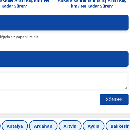
nakkale Arası Kaç km? Ne
Ankara Kahramanmaraş Arası Kaç
Kadar Sürer?
km? Ne Kadar Sürer?
ıyla siz yapabilirsiniz.
Antalya
Ardahan
Artvin
Aydın
Balıkesir