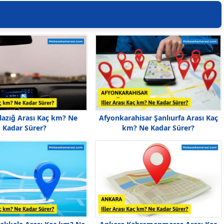
Elazığ Arası Kaç km? Ne
Afyonkarahisar Şanlıurfa Arası Kaç
Kadar Sürer?
km? Ne Kadar Sürer?