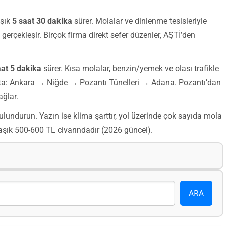
aşık
5 saat 30 dakika
sürer. Molalar ve dinlenme tesisleriyle
gerçekleşir. Birçok firma direkt sefer düzenler, AŞTİ’den
aat 5 dakika
sürer. Kısa molalar, benzin/yemek ve olası trafikle
rota: Ankara → Niğde → Pozantı Tünelleri → Adana. Pozantı’dan
ağlar.
bulundurun. Yazın ise klima şarttır, yol üzerinde çok sayıda mola
aklaşık 500-600 TL civarındadır (2026 güncel).