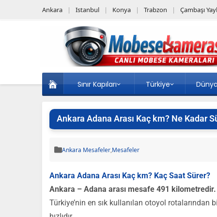
Ankara
Istanbul
Konya
Trabzon
Çambaşı Yayl
Sınır Kapıları
Türkiye
Düny
Ankara Adana Arası Kaç km? Ne Kadar S
Ankara Mesafeler
,
Mesafeler
Ankara Adana Arası Kaç km? Kaç Saat Sürer?
Ankara – Adana arası mesafe 491 kilometredir.
Türkiye’nin en sık kullanılan otoyol rotalarından 
hızlıdır.