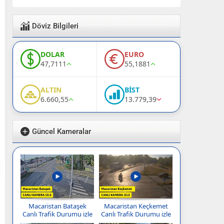
Döviz Bilgileri
DOLAR
EURO
47,7111
55,1881
ALTIN
BİST
6.660,55
13.779,39
Güncel Kameralar
Macaristan Bataşek
Macaristan Keçkemet
Canlı Trafik Durumu izle
Canlı Trafik Durumu izle