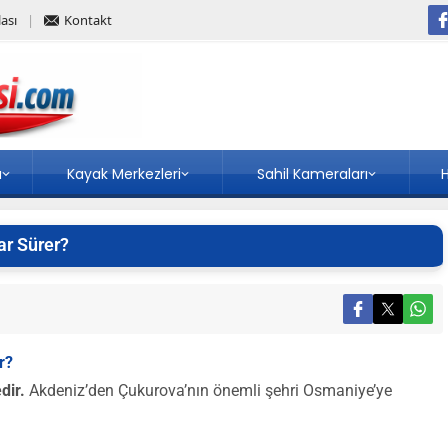
ası
Kontakt
a
Kayak Merkezleri
Sahil Kameraları
H
r Sürer?
r?
dir.
Akdeniz’den Çukurova’nın önemli şehri Osmaniye’ye