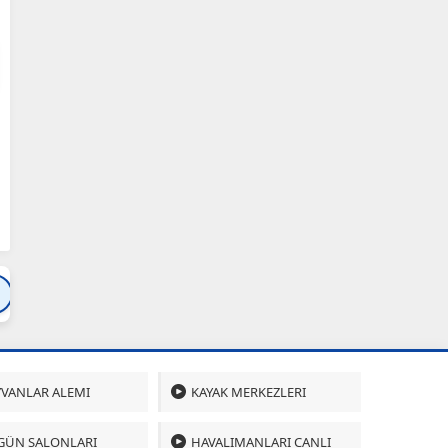
Bartın
Bursa
Çanakkale
Çankırı
Çoru
VANLAR ALEMI
KAYAK MERKEZLERI
GÜN SALONLARI
HAVALIMANLARI CANLI