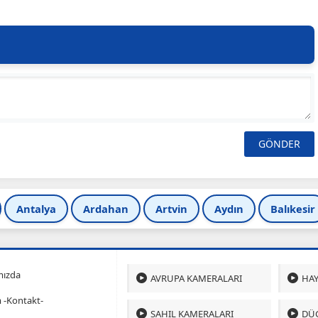
Antalya
Ardahan
Artvin
Aydın
Balıkesir
mızda
AVRUPA KAMERALARI
HAY
m -Kontakt-
SAHIL KAMERALARI
DÜ