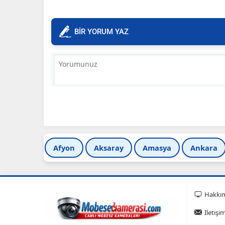
BİR YORUM YAZ
Afyon
Aksaray
Amasya
Ankara
Hakkı
Iletişi