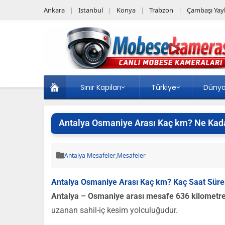
Ankara
Istanbul
Konya
Trabzon
Çambaşı Yayl
Sınır Kapıları
Türkiye
Düny
Antalya Osmaniye Arası Kaç km? Ne Kada
Antalya Mesafeler
,
Mesafeler
Antalya Osmaniye Arası Kaç km? Kaç Saat Süre
Antalya – Osmaniye arası mesafe 636 kilometre
uzanan sahil-iç kesim yolculuğudur.