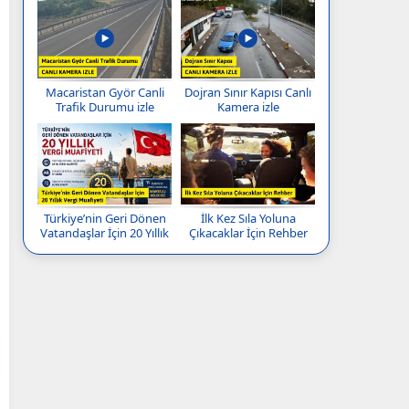
Macaristan Györ Canli
Dojran Sınır Kapısı Canlı
Trafik Durumu izle
Kamera izle
Türkiye’nin Geri Dönen
İlk Kez Sıla Yoluna
Vatandaşlar İçin 20 Yıllık
Çıkacaklar İçin Rehber
Vergi Muafiyeti