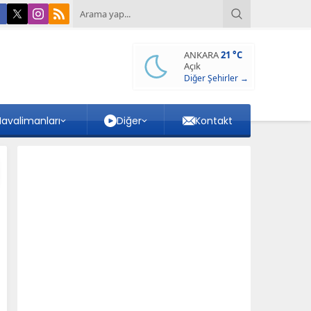
ANKARA
21 °C
Açık
Diğer Şehirler →
avalimanları
Diğer
Kontakt