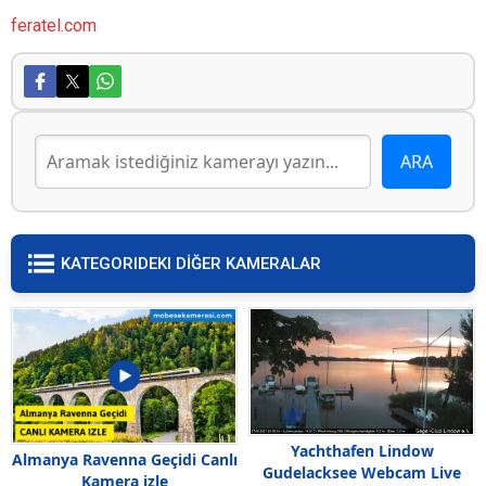
feratel.com
KATEGORIDEKI DİĞER KAMERALAR
Yachthafen Lindow
Almanya Ravenna Geçidi Canlı
Gudelacksee Webcam Live
Kamera izle