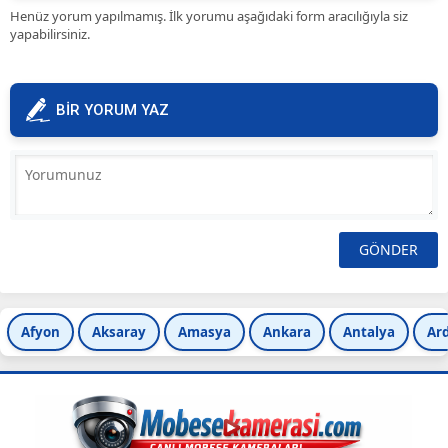
Henüz yorum yapılmamış. İlk yorumu aşağıdaki form aracılığıyla siz
yapabilirsiniz.
BİR YORUM YAZ
Afyon
Aksaray
Amasya
Ankara
Antalya
Ar