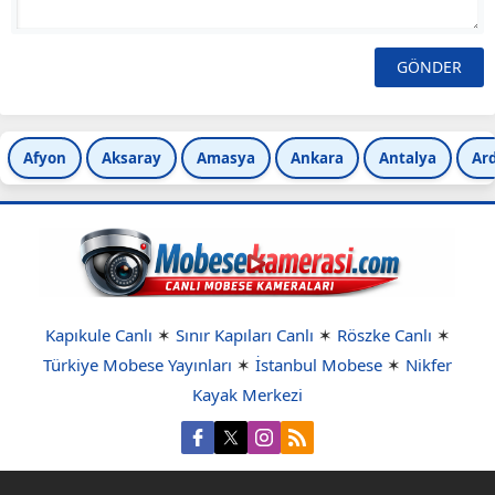
Afyon
Aksaray
Amasya
Ankara
Antalya
Ar
Kapıkule Canlı
✶
Sınır Kapıları Canlı
✶
Röszke Canlı
✶
Türkiye Mobese Yayınları
✶
İstanbul Mobese
✶
Nikfer
Kayak Merkezi