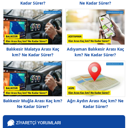
Kadar Sürer?
Ne Kadar Sürer?
Balıkesir Malatya Arası Kaç
Adıyaman Balıkesir Arası Kaç
km? Ne Kadar Sürer?
km? Ne Kadar Sürer?
Balıkesir Muğla Arası Kaç km?
Ağrı Aydın Arası Kaç km? Ne
Ne Kadar Sürer?
Kadar Sürer?
ZİYARETÇİ YORUMLARI