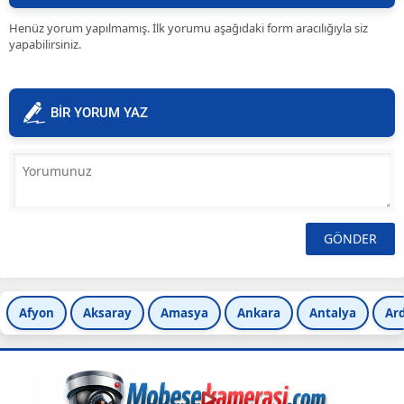
Henüz yorum yapılmamış. İlk yorumu aşağıdaki form aracılığıyla siz
yapabilirsiniz.
BİR YORUM YAZ
Afyon
Aksaray
Amasya
Ankara
Antalya
Ar