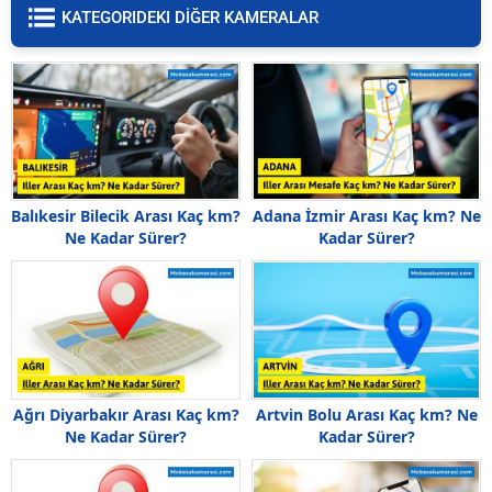
KATEGORIDEKI DİĞER KAMERALAR
Balıkesir Bilecik Arası Kaç km?
Adana İzmir Arası Kaç km? Ne
Ne Kadar Sürer?
Kadar Sürer?
Ağrı Diyarbakır Arası Kaç km?
Artvin Bolu Arası Kaç km? Ne
Ne Kadar Sürer?
Kadar Sürer?