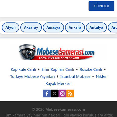
Afyon
Aksaray
Amasya
Ankara
Antalya
Ar
Kapıkule Canlı
✶
Sınır Kapıları Canlı
✶
Röszke Canlı
✶
Türkiye Mobese Yayınları
✶
İstanbul Mobese
✶
Nikfer
Kayak Merkezi
© 2026
Mobesekamerasi.com
Tüm kamera yayınlarının hakları ilgili yayıncı kuruluşlara aittir.