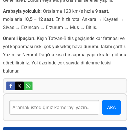
Genellikle Erzurum veya Muş aktarmalı seferler yapılır.
Arabayla yolculuk:
Ortalama 120 km/s hızla
9 saat
,
molalarla
10,5 – 12 saat
. En hızlı rota: Ankara → Kayseri →
Sivas → Erzincan → Erzurum → Muş → Bitlis.
Önemli ipuçları:
Kışın Tatvan-Bitlis geçişinde kar fırtınası ve
yol kapanması riski çok yüksektir, hava durumu takibi şarttır.
Yazın ise Nemrut Dağı’na kısa bir sapma yapıp krater gölünü
görebilirsiniz. Yol üzerinde çok sayıda dinlenme tesisi
bulunur.