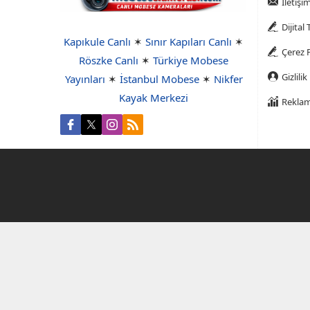
Iletişi
Dijital
Kapıkule Canlı
✶
Sınır Kapıları Canlı
✶
Çerez P
Röszke Canlı
✶
Türkiye Mobese
Gizlilik
Yayınları
✶
İstanbul Mobese
✶
Nikfer
Kayak Merkezi
Reklam