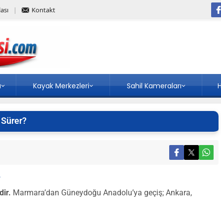
ası
Kontakt
a
Kayak Merkezleri
Sahil Kameraları
H
 Sürer?
?
ir.
Marmara’dan Güneydoğu Anadolu’ya geçiş; Ankara,