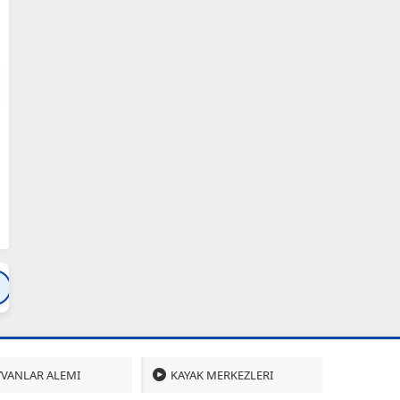
Bartın
Bursa
Çanakkale
Çankırı
Çoru
VANLAR ALEMI
KAYAK MERKEZLERI