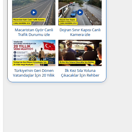
Macaristan Györ Canli
Dojran Sınır Kapısı Canlı
Trafik Durumu izle
Kamera izle
Türkiye’nin Geri Dönen
İlk Kez Sıla Yoluna
Vatandaşlar İçin 20 Yıllık
Çıkacaklar İçin Rehber
Vergi Muafiyeti