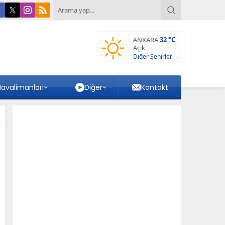
ANKARA
32 °C
Açık
Diğer Şehirler →
avalimanları
Diğer
Kontakt