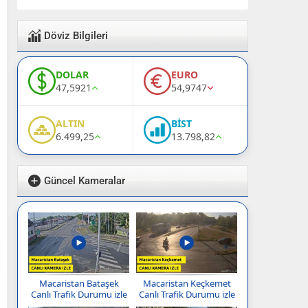
Döviz Bilgileri
DOLAR
EURO
47,5921
54,9747
ALTIN
BİST
6.499,25
13.798,82
Güncel Kameralar
Macaristan Bataşek
Macaristan Keçkemet
Canlı Trafik Durumu izle
Canlı Trafik Durumu izle