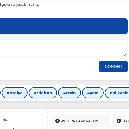
ıyla siz yapabilirsiniz.
Antalya
Ardahan
Artvin
Aydın
Balıkesir
mızda
AVRUPA KAMERALARI
HAY