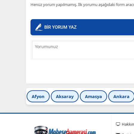
Henüz yorum yapılmamış. İlk yorumu aşağıdaki form aracılığ
BİR YORUM YAZ
Afyon
Aksaray
Amasya
Ankara
Hakkı