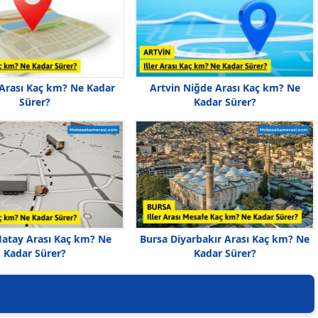
 Arası Kaç km? Ne Kadar
Artvin Niğde Arası Kaç km? Ne
Sürer?
Kadar Sürer?
atay Arası Kaç km? Ne
Bursa Diyarbakır Arası Kaç km? Ne
Kadar Sürer?
Kadar Sürer?