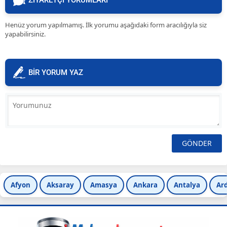
ZİYARETÇİ YORUMLARI
Henüz yorum yapılmamış. İlk yorumu aşağıdaki form aracılığıyla siz
yapabilirsiniz.
BİR YORUM YAZ
Afyon
Aksaray
Amasya
Ankara
Antalya
Ar