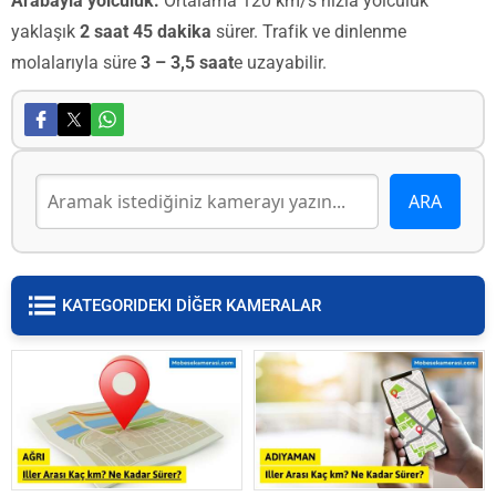
Arabayla yolculuk:
Ortalama 120 km/s hızla yolculuk
yaklaşık
2 saat 45 dakika
sürer. Trafik ve dinlenme
molalarıyla süre
3 – 3,5 saat
e uzayabilir.
KATEGORIDEKI DİĞER KAMERALAR