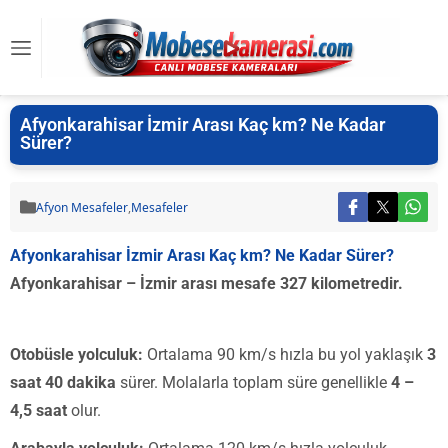
Afyonkarahisar İzmir Arası Kaç km? Ne Kadar
Sürer?
Afyon Mesafeler
,
Mesafeler
Afyonkarahisar İzmir Arası Kaç km? Ne Kadar Sürer?
Afyonkarahisar – İzmir arası mesafe 327 kilometredir.
Otobüsle yolculuk:
Ortalama 90 km/s hızla bu yol yaklaşık
3
saat 40 dakika
sürer. Molalarla toplam süre genellikle
4 –
4,5 saat
olur.