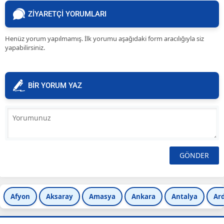
ZİYARETÇİ YORUMLARI
Henüz yorum yapılmamış. İlk yorumu aşağıdaki form aracılığıyla siz
yapabilirsiniz.
BİR YORUM YAZ
Afyon
Aksaray
Amasya
Ankara
Antalya
Ar