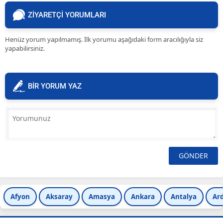
ZİYARETÇİ YORUMLARI
Henüz yorum yapılmamış. İlk yorumu aşağıdaki form aracılığıyla siz
yapabilirsiniz.
BİR YORUM YAZ
Afyon
Aksaray
Amasya
Ankara
Antalya
Ar