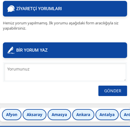
ZİYARETÇİ YORUMLARI
Henüz yorum yapılmamış. İlk yorumu aşağıdaki form aracılığıyla siz
yapabilirsiniz.
BİR YORUM YAZ
Afyon
Aksaray
Amasya
Ankara
Antalya
Ar