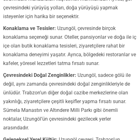
çevresindeki yürüyüş yolları, doğa yürüyüşü yapmak
isteyenler için harika bir seçenektir.
Konaklama ve Tesisler:
Uzungöl, çevresinde birçok
konaklama seçeneği sunar. Oteller, pansiyonlar ve doğa ile iç
içe olan butik konaklama tesisleri, ziyaretçilere rahat bir
konaklama deneyimi yaşatır. Ayrıca, bölgedeki restoranlar ve
kafeler, yöresel lezzetleri tatma fırsatı sunar.
Çevresindeki Doğal Zenginlikler:
Uzungöl, sadece gölü ile
değil, aynı zamanda çevresindeki doğal zenginlikleriyle de
ünlüdür. Trabzon’un diğer doğal cazibe merkezlerine olan
yakınlığı, ziyaretçilere çeşitli keşifler yapma fırsatı sunar.
Sümela Manastırı ve Altındere Milli Parkı gibi önemli
noktalar, Uzungöl’ün çevresindeki gezilecek yerler
arasındadır.
Geleneksel Yerel Kültür:
Uzungöl çevresi, Trabzon’un