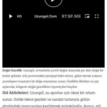
Doğal Güzellik:
Uzungöl, ormanlarla çevrili dağlar arasında yer alan doğal bir
krater gölüdür. Göl çevresindeki yemyeşil bitki örtüsü, gölün berrak sularını
çevreleyen muazzam bir doğa manzarası sunar. Özellikle ilkbahar ve yaz
aylarında, bölgenin doğal güzellikleri ziyaretçileri büyüler.
Göl Aktiviteleri:
Uzungöl, su sporları için ideal bir ortam
sunar. Gölde tekne gezileri ve sandal turlarıyla gölün
etrafındaki manzaraları keşfetmek mümkündür. Ayrıca, göl