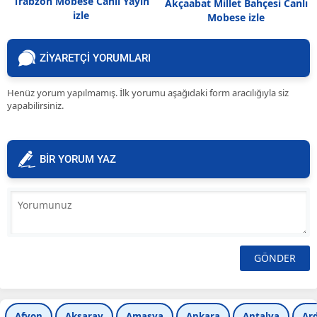
Trabzon Mobese Canlı Yayın
Akçaabat Millet Bahçesi Canlı
izle
Mobese izle
ZİYARETÇİ YORUMLARI
Henüz yorum yapılmamış. İlk yorumu aşağıdaki form aracılığıyla siz
yapabilirsiniz.
BİR YORUM YAZ
Afyon
Aksaray
Amasya
Ankara
Antalya
Ar