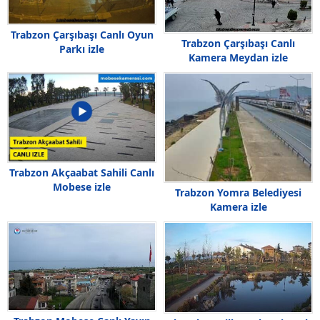
Trabzon Çarşıbaşı Canlı Oyun
Trabzon Çarşıbaşı Canlı
Parkı izle
Kamera Meydan izle
Trabzon Akçaabat Sahili Canlı
Mobese izle
Trabzon Yomra Belediyesi
Kamera izle