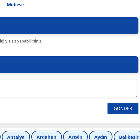
Mobese
ıyla siz yapabilirsiniz.
Antalya
Ardahan
Artvin
Aydın
Balıkesir