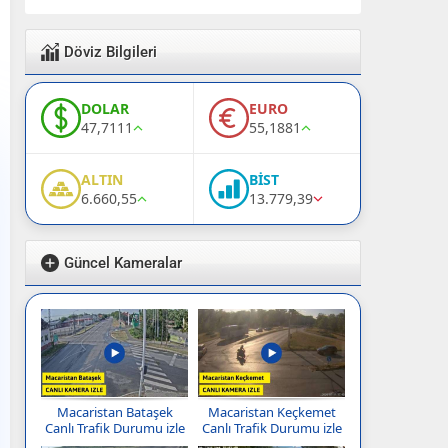
Döviz Bilgileri
DOLAR
EURO
47,7111
55,1881
ALTIN
BİST
6.660,55
13.779,39
Güncel Kameralar
Macaristan Bataşek
Macaristan Keçkemet
Canlı Trafik Durumu izle
Canlı Trafik Durumu izle