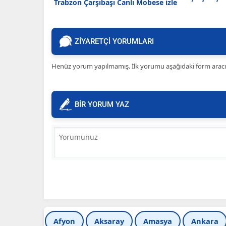
Trabzon Çarşıbaşı Canlı Mobese izle
ZİYARETÇİ YORUMLARI
Henüz yorum yapılmamış. İlk yorumu aşağıdaki form aracılığ
BİR YORUM YAZ
Afyon
Aksaray
Amasya
Ankara