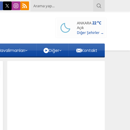
ANKARA
22 °C
Açık
Diğer Şehirler →
avalimanları
Diğer
Kontakt