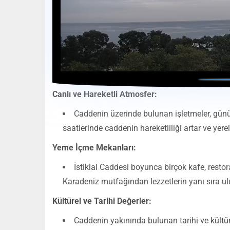
00:06
of
00:00
Volume
Canlı ve Hareketli Atmosfer:
0%
Caddenin üzerinde bulunan işletmeler, günün
saatlerinde caddenin hareketliliği artar ve yerel
Yeme İçme Mekanları:
İstiklal Caddesi boyunca birçok kafe, resto
Karadeniz mutfağından lezzetlerin yanı sıra ul
Kültürel ve Tarihi Değerler:
Caddenin yakınında bulunan tarihi ve kültüre