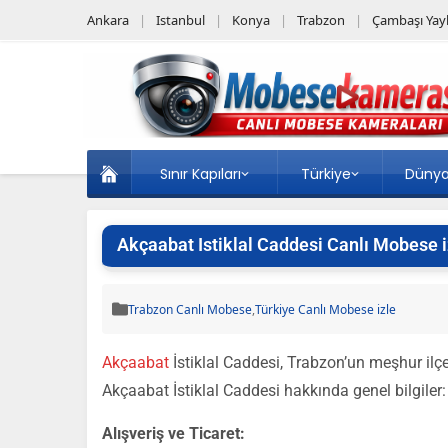
Ankara
Istanbul
Konya
Trabzon
Çambaşı Yayl
Sınır Kapıları
Türkiye
Düny
Akçaabat Istiklal Caddesi Canlı Mobese i
Trabzon Canlı Mobese
,
Türkiye Canlı Mobese izle
Akçaabat
İstiklal Caddesi, Trabzon’un meşhur ilçe
Akçaabat İstiklal Caddesi hakkında genel bilgiler:
Alışveriş ve Ticaret: