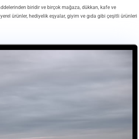
caddelerinden biridir ve birçok mağaza, dükkan, kafe ve
erel ürünler, hediyelik eşyalar, giyim ve gıda gibi çeşitli ürünleri