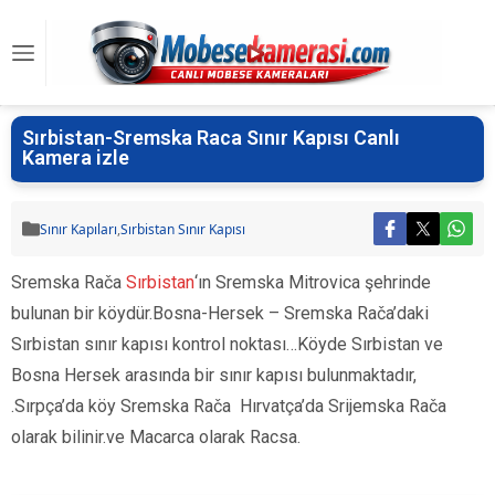
Sırbistan-Sremska Raca Sınır Kapısı Canlı
Kamera izle
Sınır Kapıları
,
Sırbistan Sınır Kapısı
Sremska Rača
Sırbistan
‘ın Sremska Mitrovica şehrinde
bulunan bir köydür.Bosna-Hersek – Sremska Rača’daki
Sırbistan sınır kapısı kontrol noktası…Köyde Sırbistan ve
Bosna Hersek arasında bir sınır kapısı bulunmaktadır,
.Sırpça’da köy Sremska Rača Hırvatça’da Srijemska Rača
olarak bilinir.ve Macarca olarak Racsa.