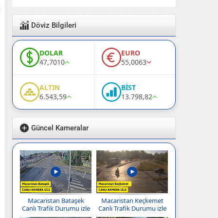
Döviz Bilgileri
DOLAR
EURO
47,7010
55,0063
ALTIN
BİST
6.543,59
13.798,82
Güncel Kameralar
Macaristan Bataşek
Macaristan Keçkemet
Canlı Trafik Durumu izle
Canlı Trafik Durumu izle