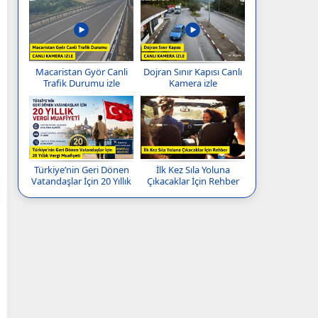
Macaristan Györ Canli
Dojran Sınır Kapısı Canlı
Trafik Durumu izle
Kamera izle
Türkiye’nin Geri Dönen
İlk Kez Sıla Yoluna
Vatandaşlar İçin 20 Yıllık
Çıkacaklar İçin Rehber
Vergi Muafiyeti