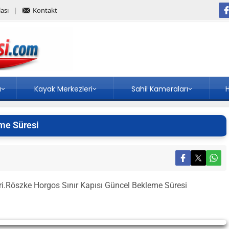
ası
Kontakt
a
Kayak Merkezleri
Sahil Kameraları
H
me Süresi
eri.Röszke Horgos Sınır Kapısı Güncel Bekleme Süresi