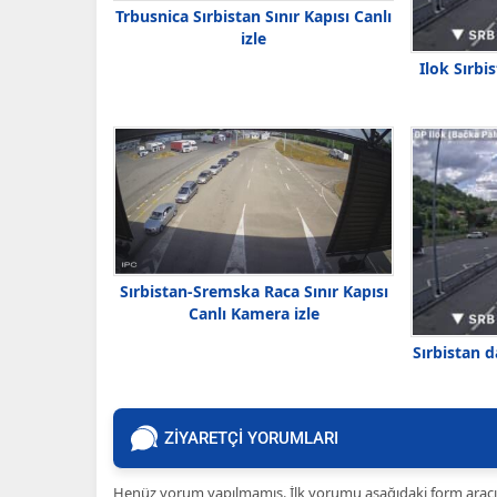
Trbusnica Sırbistan Sınır Kapısı Canlı
izle
Ilok Sırbis
Sırbistan-Sremska Raca Sınır Kapısı
Canlı Kamera izle
Sırbistan d
ZİYARETÇİ YORUMLARI
Henüz yorum yapılmamış. İlk yorumu aşağıdaki form aracılığ