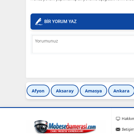
BİR YORUM YAZ
Afyon
Aksaray
Amasya
Ankara
Hakkı
Iletişi