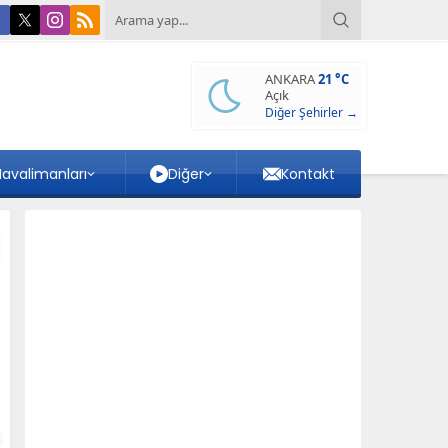
ANKARA
21 °C
Açık
Diğer Şehirler →
avalimanları
Diğer
Kontakt