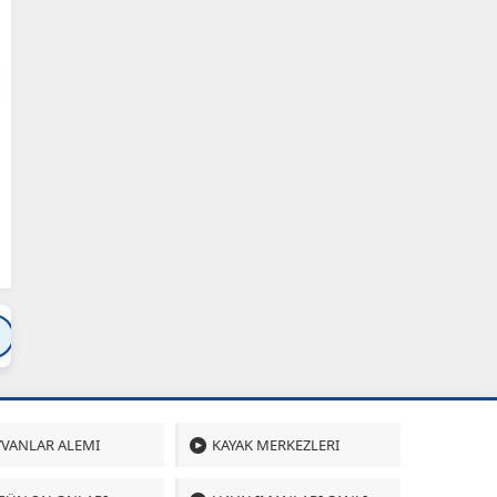
Bartın
Bursa
Çanakkale
Çankırı
Çoru
VANLAR ALEMI
KAYAK MERKEZLERI