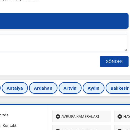
Antalya
Ardahan
Artvin
Aydın
Balıkesir
mızda
AVRUPA KAMERALARI
HAY
m -Kontakt-