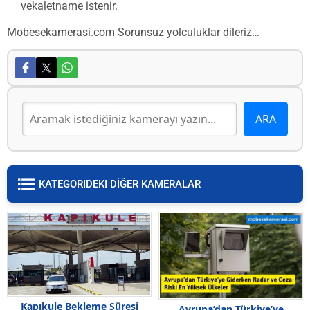
vekaletname istenir.
Mobesekamerasi.com Sorunsuz yolculuklar dileriz…
KATEGORIDEKI DİĞER KAMERALAR
Kapıkule Bekleme Süresi
Avrupa’dan Türkiye’ye