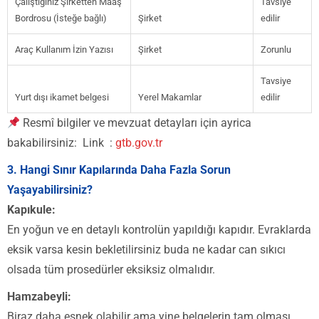
Çalıştığınız Şirketten Maaş
Tavsiye
Bordrosu (İsteğe bağlı)
Şirket
edilir
Araç Kullanım İzin Yazısı
Şirket
Zorunlu
Tavsiye
Yurt dışı ikamet belgesi
Yerel Makamlar
edilir
Resmî bilgiler ve mevzuat detayları için ayrica
bakabilirsiniz: Link :
gtb.gov.tr
3. Hangi Sınır Kapılarında Daha Fazla Sorun
Yaşayabilirsiniz?
Kapıkule:
En yoğun ve en detaylı kontrolün yapıldığı kapıdır. Evraklarda
eksik varsa kesin bekletilirsiniz buda ne kadar can sıkıcı
olsada tüm prosedürler eksiksiz olmalıdır.
Hamzabeyli:
Biraz daha esnek olabilir ama yine belgelerin tam olması