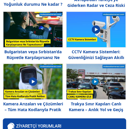
Yoğunluk durumu Ne kadar ?
Giderken Radar ve Ceza Riski
En Yüksek Ülkeler
Bulgaristan veya Sırbistan’da
CCTV Kamera Sistemleri:
Rüşvetle Karşılaşırsanız Ne
Güvenliğinizi Sağlayan Akıllı
Yapmalısınız?
Çözümler
Kamera Arızaları ve Çözümleri
Trakya Sınır Kapıları Canlı
– Tüm Hata Kodlarıyla Pratik
Kamera – Anlık Yol ve Geçiş
Rehber
Durumunu İzleyin
ZİYARETÇİ YORUMLARI