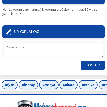
Henüz yorum yapılmamış. İlk yorumu aşağıdaki form aracılığıyla siz
yapabilirsiniz.
BİR YORUM YAZ
Afyon
Aksaray
Amasya
Ankara
Antalya
Ar