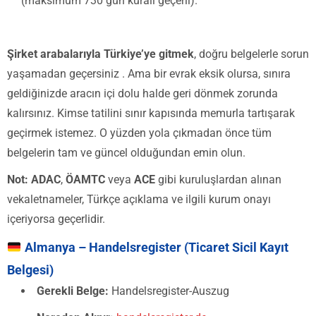
(maksimum 730 gün kuralı geçerli).
Şirket arabalarıyla Türkiye’ye gitmek
, doğru belgelerle sorun
yaşamadan geçersiniz . Ama bir evrak eksik olursa, sınıra
geldiğinizde aracın içi dolu halde geri dönmek zorunda
kalırsınız. Kimse tatilini sınır kapısında memurla tartışarak
geçirmek istemez. O yüzden yola çıkmadan önce tüm
belgelerin tam ve güncel olduğundan emin olun.
Not:
ADAC
,
ÖAMTC
veya
ACE
gibi kuruluşlardan alınan
vekaletnameler, Türkçe açıklama ve ilgili kurum onayı
içeriyorsa geçerlidir.
Almanya – Handelsregister (Ticaret Sicil Kayıt
Belgesi)
Gerekli Belge:
Handelsregister-Auszug