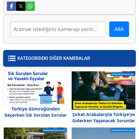
KATEGORIDEKI DİĞER KAMERALAR
Türkiye Gümrüğünden
Şirket Arabalarıyla Türkiye’ye
Geçerken Sık Sorulan Sorular
Giderken Yaşanacak Sorunlar
ve Yasaklı Eşyalar
ve Gerekli Belgeler