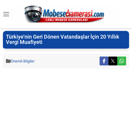
Türkiye’nin Geri Dönen Vatandaşlar İçin 20 Yıllık
Vergi Muafiyeti
Önemli Bilgiler