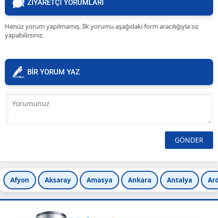
ZİYARETÇİ YORUMLARI
Henüz yorum yapılmamış. İlk yorumu aşağıdaki form aracılığıyla siz
yapabilirsiniz.
BİR YORUM YAZ
Afyon
Aksaray
Amasya
Ankara
Antalya
Ar