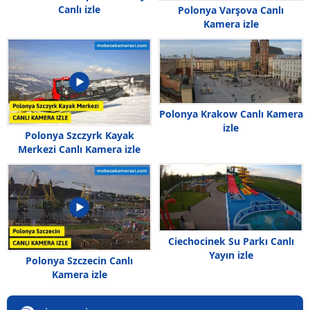
Canlı izle
Polonya Varşova Canlı
Kamera izle
Polonya Krakow Canlı Kamera
izle
Polonya Szczyrk Kayak
Merkezi Canlı Kamera izle
Ciechocinek Su Parkı Canlı
Yayın izle
Polonya Szczecin Canlı
Kamera izle