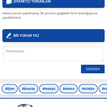
ZİYARETÇİ YORUMLARI
Henüz yorum yapılmamış. İlk yorumu aşağıdaki form aracılığıyla siz
yapabilirsiniz.
BİR YORUM YAZ
Afyon
Aksaray
Amasya
Ankara
Antalya
Ar