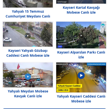
Kayseri Kartal Kavşağı
Yahyalı 15 Temmuz
Mobese Canlı izle
Cumhuriyet Meydanı Canlı
Kayseri Yahyalı Gözbaşı
Kayseri Alparslan Parkı Canlı
Caddesi Canlı Mobese izle
izle
Yahyalı Meydan Mobese
Kavşak Canlı izle
Yahyalı Kayseri Caddesi Canlı
Mobese izle