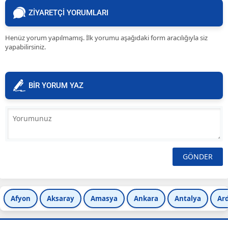
ZİYARETÇİ YORUMLARI
Henüz yorum yapılmamış. İlk yorumu aşağıdaki form aracılığıyla siz
yapabilirsiniz.
BİR YORUM YAZ
Afyon
Aksaray
Amasya
Ankara
Antalya
Ar