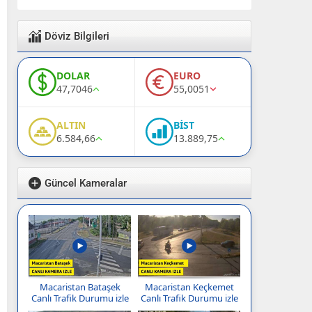
Döviz Bilgileri
DOLAR
EURO
47,7046
55,0051
ALTIN
BİST
6.584,66
13.889,75
Güncel Kameralar
Macaristan Bataşek
Macaristan Keçkemet
Canlı Trafik Durumu izle
Canlı Trafik Durumu izle