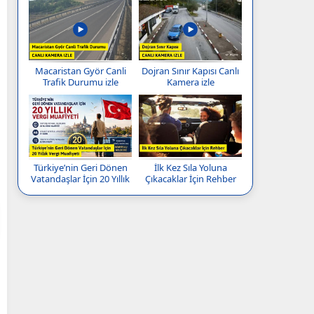
Macaristan Györ Canli
Dojran Sınır Kapısı Canlı
Trafik Durumu izle
Kamera izle
Türkiye’nin Geri Dönen
İlk Kez Sıla Yoluna
Vatandaşlar İçin 20 Yıllık
Çıkacaklar İçin Rehber
Vergi Muafiyeti