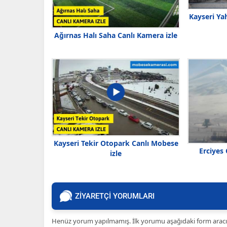
Kayseri Ya
Ağırnas Halı Saha Canlı Kamera izle
Kayseri Tekir Otopark Canlı Mobese
Erciyes 
izle
ZİYARETÇİ YORUMLARI
Henüz yorum yapılmamış. İlk yorumu aşağıdaki form aracılığ