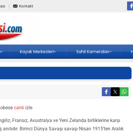
ası
Kontakt
a
Kayak Merkezleri
Sahil Kameraları
H
 mobese
canlı
izle
iliz, Fransız, Avustralya ve Yeni Zelanda birliklerine karşı
anıtıdır. Birinci Dünya Savaşı savaşı Nisan 1915’ten Aralık