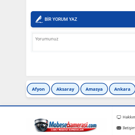
BİR YORUM YAZ
Afyon
Aksaray
Amasya
Ankara
Hakkı
Iletişi