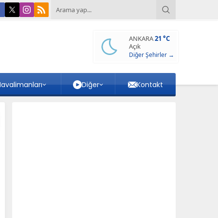
ANKARA
21 °C
Açık
Diğer Şehirler →
avalimanları
Diğer
Kontakt