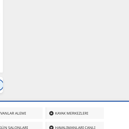
Bartın
Bursa
Çanakkale
Çankırı
Çoru
VANLAR ALEMI
KAYAK MERKEZLERI
GÜN SALONLARI
HAVALIMANLARI CANLI