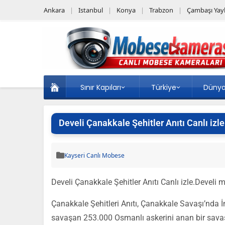
Ankara
Istanbul
Konya
Trabzon
Çambaşı Yayl
Sınır Kapıları
Türkiye
Düny
Develi Çanakkale Şehitler Anıtı Canlı izle
Kayseri Canlı Mobese
Develi Çanakkale Şehitler Anıtı Canlı izle.Develi
Çanakkale Şehitleri Anıtı, Çanakkale Savaşı’nda İng
savaşan 253.000 Osmanlı askerini anan bir savaş 