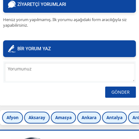
ZİYARETÇİ YORUMLARI
Henüz yorum yapılmamış. İlk yorumu aşağıdaki form aracılığıyla siz
yapabilirsiniz.
BİR YORUM YAZ
Afyon
Aksaray
Amasya
Ankara
Antalya
Ar