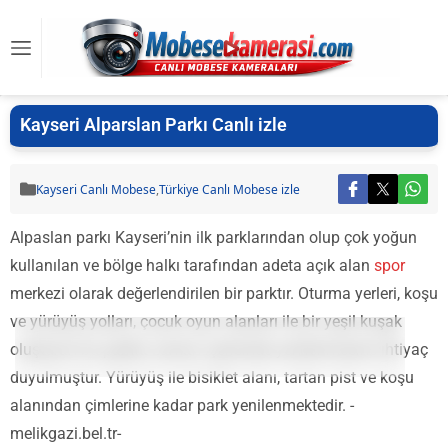
Kayseri Alparslan Parkı Canlı izle
Kayseri Canlı Mobese
,
Türkiye Canlı Mobese izle
Alpaslan parkı Kayseri’nin ilk parklarından olup çok yoğun
kullanılan ve bölge halkı tarafından adeta açık alan
spor
merkezi olarak değerlendirilen bir parktır. Oturma yerleri, koşu
ve yürüyüş yolları, çocuk oyun alanları ile bir yeşil kuşak
oluşturan bu parkta zaman içerisinde yenilenmesine ihtiyaç
duyulmuştur. Yürüyüş ile bisiklet alanı, tartan pist ve koşu
alanından çimlerine kadar park yenilenmektedir. -
melikgazi.bel.tr-