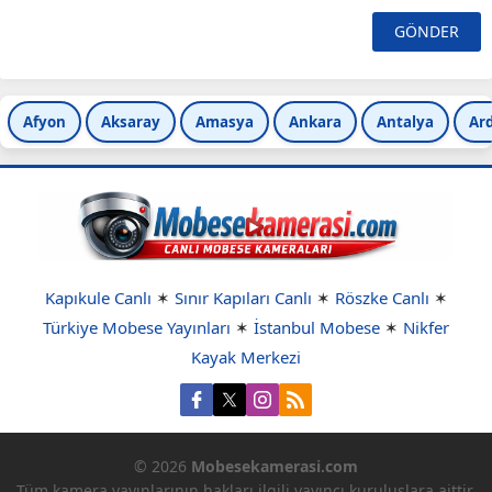
Afyon
Aksaray
Amasya
Ankara
Antalya
Ar
Kapıkule Canlı
✶
Sınır Kapıları Canlı
✶
Röszke Canlı
✶
Türkiye Mobese Yayınları
✶
İstanbul Mobese
✶
Nikfer
Kayak Merkezi
© 2026
Mobesekamerasi.com
Tüm kamera yayınlarının hakları ilgili yayıncı kuruluşlara aittir.