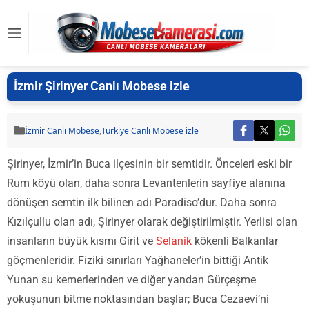
İzmir Şirinyer Canlı Mobese izle
İzmir Canlı Mobese
,
Türkiye Canlı Mobese izle
Şirinyer, İzmir’in Buca ilçesinin bir semtidir. Önceleri eski bir
Rum köyü olan, daha sonra Levantenlerin sayfiye alanına
dönüşen semtin ilk bilinen adı Paradiso’dur. Daha sonra
Kızılçullu olan adı, Şirinyer olarak değiştirilmiştir. Yerlisi olan
insanların büyük kısmı Girit ve
Selanik
kökenli Balkanlar
göçmenleridir. Fiziki sınırları Yağhaneler’in bittiği Antik
Yunan su kemerlerinden ve diğer yandan Gürçeşme
yokuşunun bitme noktasından başlar; Buca Cezaevi’ni