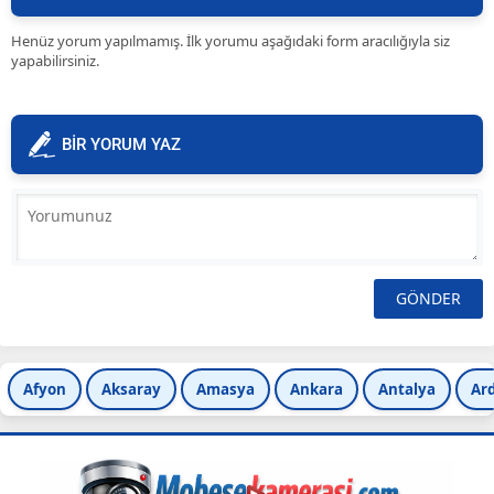
Henüz yorum yapılmamış. İlk yorumu aşağıdaki form aracılığıyla siz
yapabilirsiniz.
BİR YORUM YAZ
Afyon
Aksaray
Amasya
Ankara
Antalya
Ar