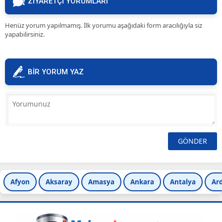
ZİYARETÇİ YORUMLARI
Henüz yorum yapılmamış. İlk yorumu aşağıdaki form aracılığıyla siz
yapabilirsiniz.
BİR YORUM YAZ
Afyon
Aksaray
Amasya
Ankara
Antalya
Ar