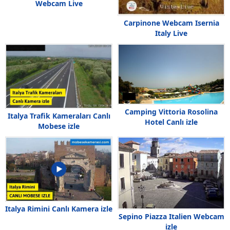
Webcam Live
Carpinone Webcam Isernia
Italy Live
Camping Vittoria Rosolina
Italya Trafik Kameraları Canlı
Hotel Canlı izle
Mobese izle
Italya Rimini Canlı Kamera izle
Sepino Piazza Italien Webcam
izle