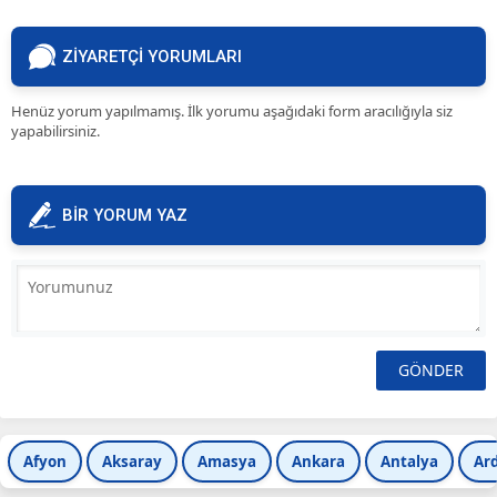
ZİYARETÇİ YORUMLARI
Henüz yorum yapılmamış. İlk yorumu aşağıdaki form aracılığıyla siz
yapabilirsiniz.
BİR YORUM YAZ
Afyon
Aksaray
Amasya
Ankara
Antalya
Ar