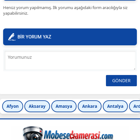
Henüz yorum yapılmamış. İlk yorumu aşağıdaki form aracılığıyla siz
yapabilirsiniz.
BİR YORUM YAZ
Afyon
Aksaray
Amasya
Ankara
Antalya
Ar