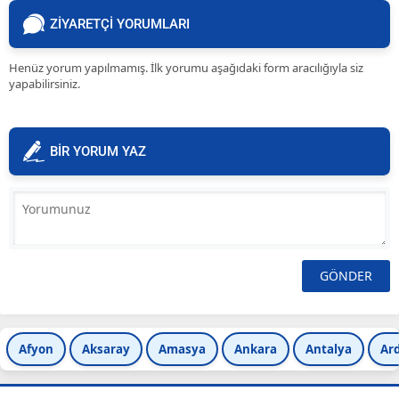
ZİYARETÇİ YORUMLARI
Henüz yorum yapılmamış. İlk yorumu aşağıdaki form aracılığıyla siz
yapabilirsiniz.
BİR YORUM YAZ
Afyon
Aksaray
Amasya
Ankara
Antalya
Ar