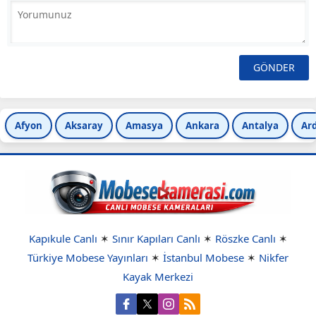
Afyon
Aksaray
Amasya
Ankara
Antalya
Ar
Kapıkule Canlı
✶
Sınır Kapıları Canlı
✶
Röszke Canlı
✶
Türkiye Mobese Yayınları
✶
İstanbul Mobese
✶
Nikfer
Kayak Merkezi