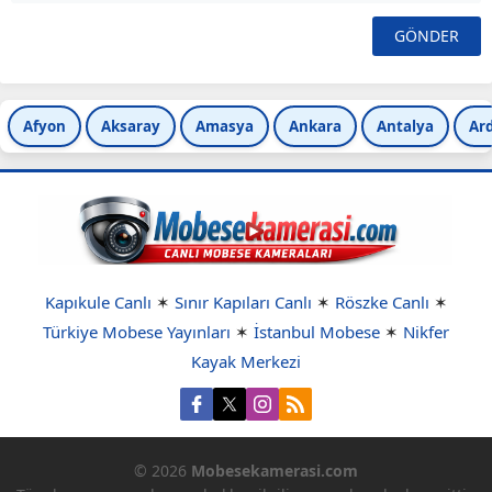
Afyon
Aksaray
Amasya
Ankara
Antalya
Ar
Kapıkule Canlı
✶
Sınır Kapıları Canlı
✶
Röszke Canlı
✶
Türkiye Mobese Yayınları
✶
İstanbul Mobese
✶
Nikfer
Kayak Merkezi
© 2026
Mobesekamerasi.com