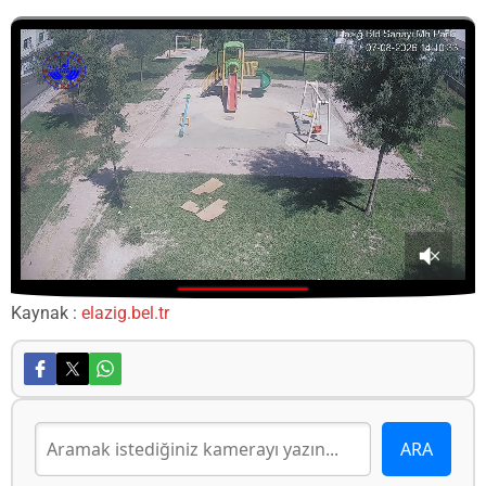
00:45
of
Kaynak :
elazig.bel.tr
00:00