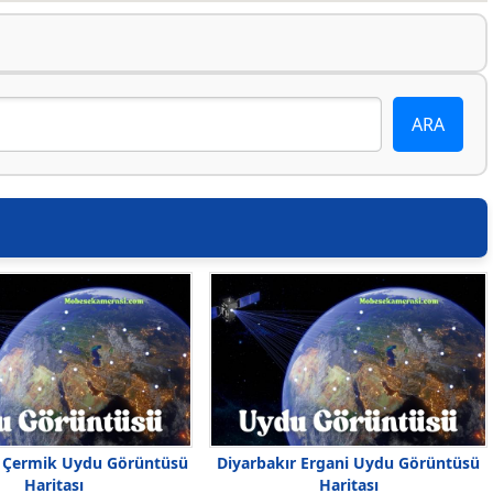
r Çermik Uydu Görüntüsü
Diyarbakır Ergani Uydu Görüntüsü
Haritası
Haritası