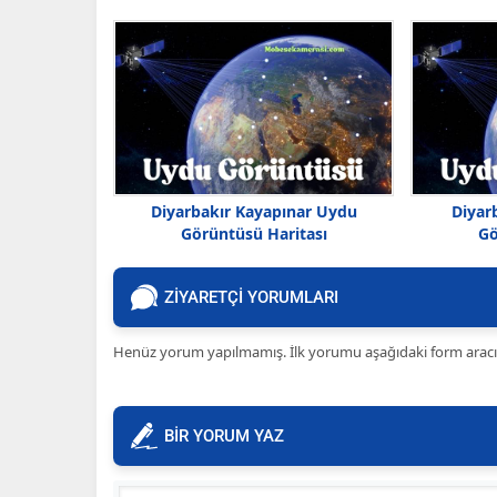
Diyarbakır Kayapınar Uydu
Diyar
Görüntüsü Haritası
Gö
ZİYARETÇİ YORUMLARI
Henüz yorum yapılmamış. İlk yorumu aşağıdaki form aracılığ
BİR YORUM YAZ