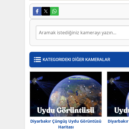
KATEGORIDEKI DİĞER KAMERALAR
Diyarbakır Çüngüş Uydu Görüntüsü
Diyarbakı
Haritası