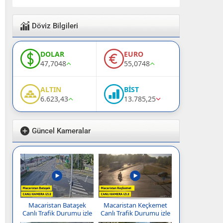
Döviz Bilgileri
DOLAR
EURO
47,7048
55,0748
ALTIN
BİST
6.623,43
13.785,25
Güncel Kameralar
Macaristan Bataşek
Macaristan Keçkemet
Canlı Trafik Durumu izle
Canlı Trafik Durumu izle