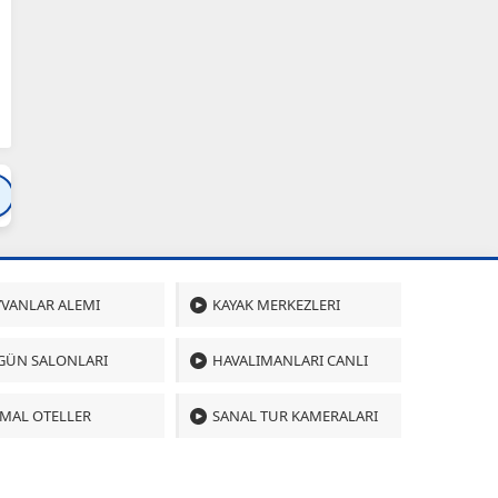
Bartın
Bursa
Çanakkale
Çankırı
Çoru
VANLAR ALEMI
KAYAK MERKEZLERI
GÜN SALONLARI
HAVALIMANLARI CANLI
MAL OTELLER
SANAL TUR KAMERALARI