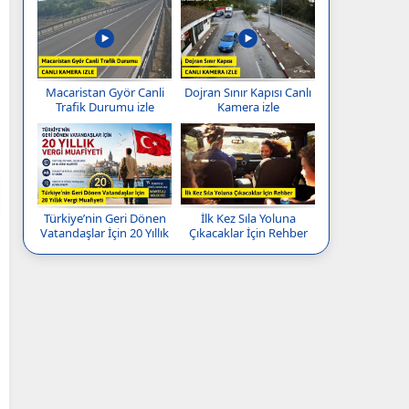
Macaristan Györ Canli
Dojran Sınır Kapısı Canlı
Trafik Durumu izle
Kamera izle
Türkiye’nin Geri Dönen
İlk Kez Sıla Yoluna
Vatandaşlar İçin 20 Yıllık
Çıkacaklar İçin Rehber
Vergi Muafiyeti