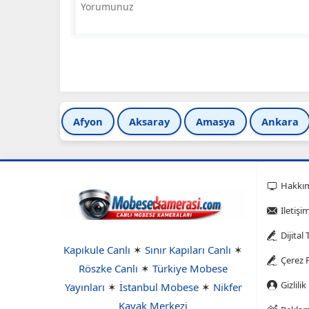
Afyon
Aksaray
Amasya
Ankara
Hakkı
Iletişi
Dijital
Kapıkule Canlı
✶
Sınır Kapıları Canlı
✶
Çerez P
Röszke Canlı
✶
Türkiye Mobese
Gizlilik
Yayınları
✶
İstanbul Mobese
✶
Nikfer
Kayak Merkezi