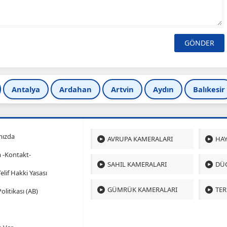
Antalya
Ardahan
Artvin
Aydın
Balıkesir
mızda
AVRUPA KAMERALARI
HAY
m -Kontakt-
SAHIL KAMERALARI
DÜ
 Telif Hakki Yasası
GÜMRÜK KAMERALARI
TER
olitikası (AB)