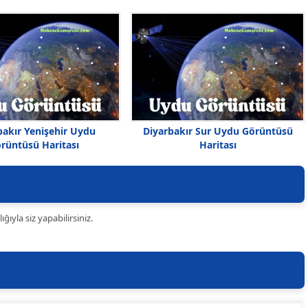
bakır Yenişehir Uydu
Diyarbakır Sur Uydu Görüntüsü
rüntüsü Haritası
Haritası
ıyla siz yapabilirsiniz.