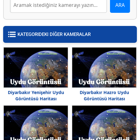
KATEGORIDEKI DİĞER KAMERALAR
Diyarbakır Yenişehir Uydu
Diyarbakır Hazro Uydu
Görüntüsü Haritası
Görüntüsü Haritası