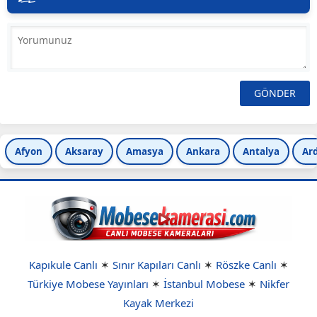
Afyon
Aksaray
Amasya
Ankara
Antalya
Ar
Kapıkule Canlı
✶
Sınır Kapıları Canlı
✶
Röszke Canlı
✶
Türkiye Mobese Yayınları
✶
İstanbul Mobese
✶
Nikfer
Kayak Merkezi