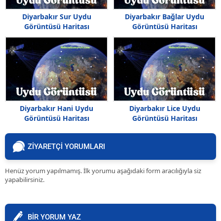
Diyarbakır Sur Uydu
Diyarbakır Bağlar Uydu
Görüntüsü Haritası
Görüntüsü Haritası
Diyarbakır Hani Uydu
Diyarbakır Lice Uydu
Görüntüsü Haritası
Görüntüsü Haritası
ZİYARETÇİ YORUMLARI
Henüz yorum yapılmamış. İlk yorumu aşağıdaki form aracılığıyla siz
yapabilirsiniz.
BİR YORUM YAZ