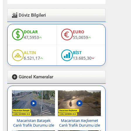
Döviz Bilgileri
DOLAR
EURO
47,5953
55,0659
ALTIN
BİST
6.521,17
13.685,30
Güncel Kameralar
Macaristan Bataşek
Macaristan Keçkemet
Canlı Trafik Durumu izle
Canlı Trafik Durumu izle