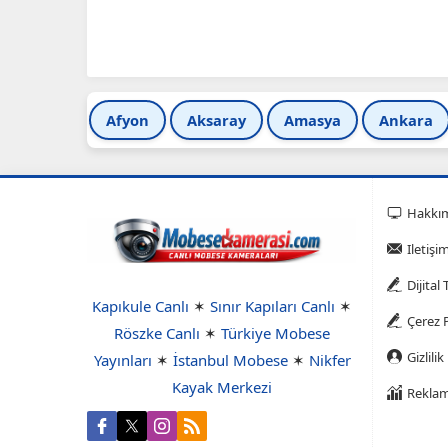
Afyon
Aksaray
Amasya
Ankara
Hakkı
Iletişi
Dijital
Kapıkule Canlı
✶
Sınır Kapıları Canlı
✶
Çerez P
Röszke Canlı
✶
Türkiye Mobese
Gizlilik
Yayınları
✶
İstanbul Mobese
✶
Nikfer
Kayak Merkezi
Reklam