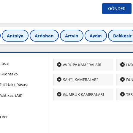
Antalya
Ardahan
Artvin
Aydın
Balıkesir
mızda
AVRUPA KAMERALARI
HAY
m -Kontakt-
SAHIL KAMERALARI
DÜ
 Telif Hakki Yasası
GÜMRÜK KAMERALARI
TER
olitikası (AB)
 Ver