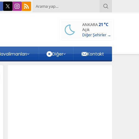
ANKARA
21 °C
Açık
Diğer Şehirler →
avalimanları
Diğer
Kontakt