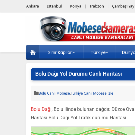
Ankara
Istanbul
Konya
Trabzon
Çambaşı Yayl
Sınır Kapıları
Türkiye
Düny
Bolu Dağı Yol Durumu Canlı Haritası
Bolu Canlı Mobese
,
Türkiye Canlı Mobese izle
Bolu Dağı
, Bolu ilinde bulunan dağdır. Düzce Ovas
Haritası.Bolu Dağı Yol Trafik durumu Haritası…
Bolu
Bolu Dağı Tüneli — Mobesekamerasi.com